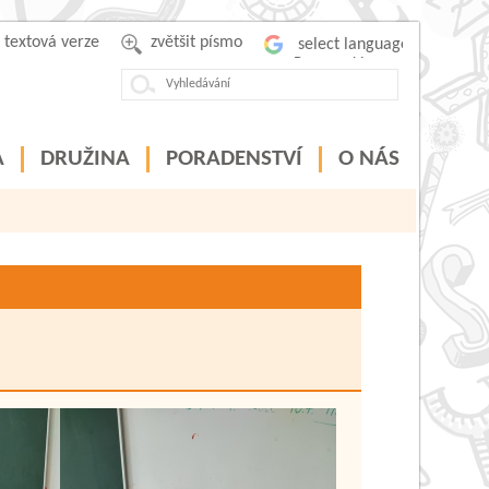
textová verze
zvětšit písmo
Powered by
A
DRUŽINA
PORADENSTVÍ
O NÁS