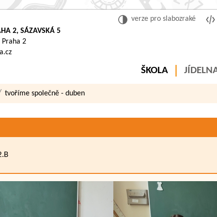
verze pro slabozraké
HA 2, SÁZAVSKÁ 5
 Praha 2
a.cz
ŠKOLA
JÍDELN
tvoříme společně - duben
2.B