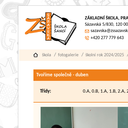
ZÁKLADNÍ ŠKOLA, PRA
Sázavská 5/830, 120 00
sazavska@zssazavsk
+420 277 779 643
škola
fotogalerie
školní rok 2024/2025
Tvoříme společně - duben
Třídy:
0.A, 0.B, 1.A, 1.B, 2.A, 