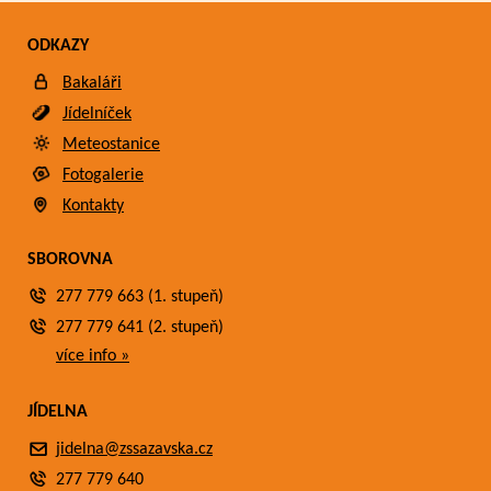
ODKAZY
Bakaláři
Jídelníček
Meteostanice
Fotogalerie
Kontakty
SBOROVNA
277 779 663 (1. stupeň)
277 779 641 (2. stupeň)
více info »
JÍDELNA
jidelna@zssazavska.cz
277 779 640