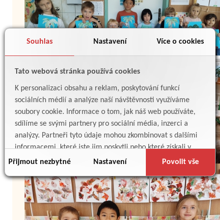
Souhlas
Nastavení
Více o cookies
Tato webová stránka používá cookies
K personalizaci obsahu a reklam, poskytování funkcí
sociálních médií a analýze naší návštěvnosti využíváme
soubory cookie. Informace o tom, jak náš web používáte,
sdílíme se svými partnery pro sociální média, inzerci a
analýzy. Partneři tyto údaje mohou zkombinovat s dalšími
informacemi, které jste jim poskytli nebo které získali v
důsledku toho, že používáte jejich služby.
Přijmout nezbytné
Nastavení
Povolit vše