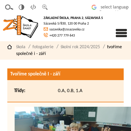
v
t
z
Powered by
erze
extov
většit
ZÁKLADNÍ ŠKOLA, PRAHA 2, SÁZAVSKÁ 5
pro
á
písmo
Sázavská 5/830, 120 00 Praha 2
slaboz
verze
sazavska@zssazavska.cz
raké
+420 277 779 643
škola
fotogalerie
školní rok 2024/2025
tvoříme
společně i - září
Tvoříme společně I - září
Třídy:
0.A, 0.B, 1.A