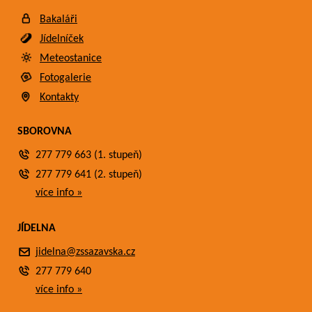
Bakaláři
Jídelníček
Meteostanice
Fotogalerie
Kontakty
SBOROVNA
277 779 663 (1. stupeň)
277 779 641 (2. stupeň)
více info »
JÍDELNA
jidelna@zssazavska.cz
277 779 640
více info »