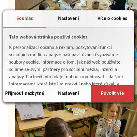
Souhlas
Nastavení
Více o cookies
Tato webová stránka používá cookies
K personalizaci obsahu a reklam, poskytování funkcí
sociálních médií a analýze naší návštěvnosti využíváme
soubory cookie. Informace o tom, jak náš web používáte,
sdílíme se svými partnery pro sociální média, inzerci a
analýzy. Partneři tyto údaje mohou zkombinovat s dalšími
informacemi, které jste jim poskytli nebo které získali v
důsledku toho, že používáte jejich služby.
Přijmout nezbytné
Nastavení
Povolit vše