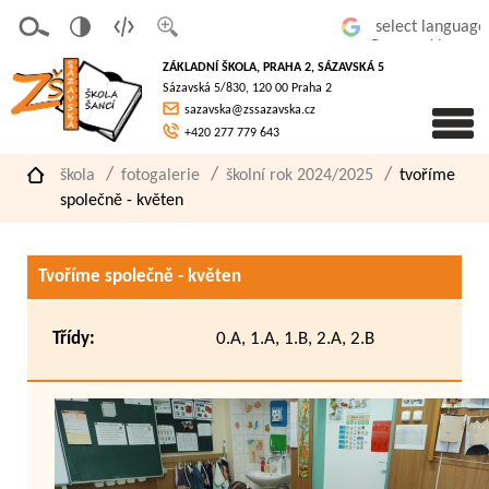
v
t
z
Powered by
erze
extov
většit
ZÁKLADNÍ ŠKOLA, PRAHA 2, SÁZAVSKÁ 5
pro
á
písmo
Sázavská 5/830, 120 00 Praha 2
slaboz
verze
sazavska@zssazavska.cz
raké
+420 277 779 643
škola
fotogalerie
školní rok 2024/2025
tvoříme
společně - květen
Tvoříme společně - květen
Třídy:
0.A, 1.A, 1.B, 2.A, 2.B