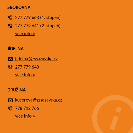
SBOROVNA
277 779 663 (1. stupeň)
277 779 641 (2. stupeň)
více info »
JÍDELNA
jidelna@zssazavska.cz
277 779 640
více info »
DRUŽINA
kucerova@zssazavska.cz
778 712 766
více info »