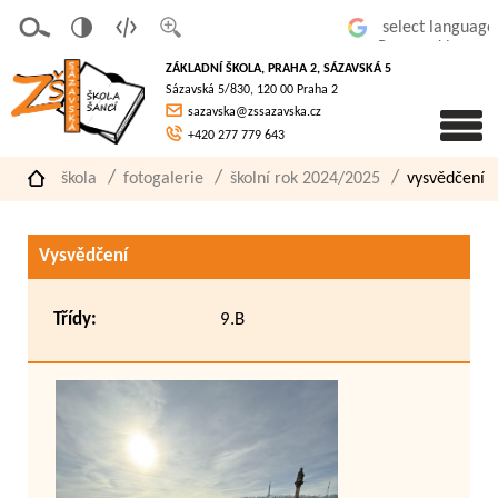
v
t
z
Powered by
erze
extov
většit
ZÁKLADNÍ ŠKOLA, PRAHA 2, SÁZAVSKÁ 5
pro
á
písmo
Sázavská 5/830, 120 00 Praha 2
slaboz
verze
sazavska@zssazavska.cz
raké
+420 277 779 643
škola
fotogalerie
školní rok 2024/2025
vysvědčení
Vysvědčení
Třídy:
9.B