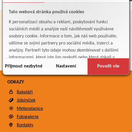
Tato webová stránka používá cookies
PARTNEŘI
K personalizaci obsahu a reklam, poskytování funkcí
sociálních médií a analýze naší návštěvnosti využíváme
soubory cookie. Informace o tom, jak náš web používáte,
sdílíme se svými partnery pro sociální média, inzerci a
analýzy. Partneři tyto údaje mohou zkombinovat s dalšími
informacemi, které jste jim poskytli nebo které získali v
důsledku toho, že používáte jejich služby.
Přijmout nezbytné
Nastavení
Povolit vše
ODKAZY
Bakaláři
Jídelníček
Meteostanice
Fotogalerie
Kontakty