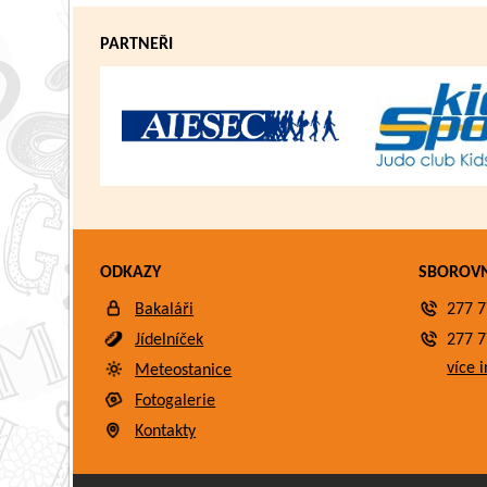
PARTNEŘI
ODKAZY
SBOROV
Bakaláři
277 7
Jídelníček
277 7
více i
Meteostanice
Fotogalerie
Kontakty