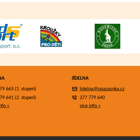
NA
JÍDELNA
79 663 (1. stupeň)
jidelna@zssazavska.cz
79 641 (2. stupeň)
277 779 640
nfo »
více info »