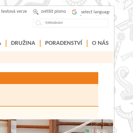
textová verze
zvětšit písmo
Powered by
A
DRUŽINA
PORADENSTVÍ
O NÁS