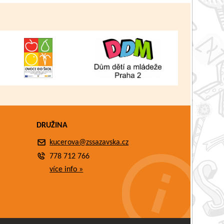
DRUŽINA
kucerova@zssazavska.cz
778 712 766
více info »