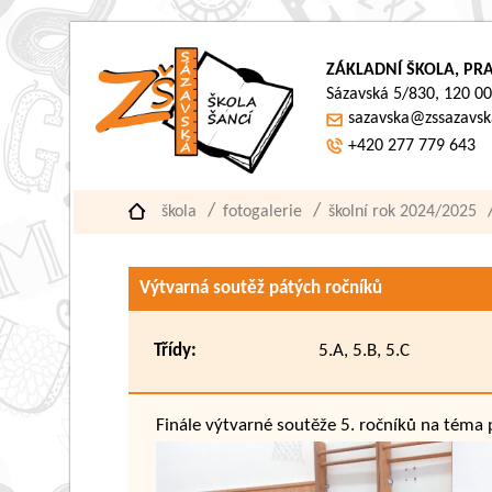
ZÁKLADNÍ ŠKOLA, PRA
Sázavská 5/830, 120 00
sazavska@zssazavsk
+420 277 779 643
škola
fotogalerie
školní rok 2024/2025
Výtvarná soutěž pátých ročníků
Třídy:
5.A, 5.B, 5.C
Finále výtvarné soutěže 5. ročníků na téma