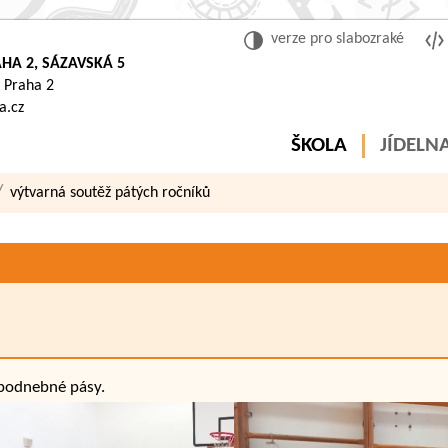
verze pro slabozraké
HA 2, SÁZAVSKÁ 5
 Praha 2
a.cz
ŠKOLA
JÍDELN
výtvarná soutěž pátých ročníků
 podnebné pásy.