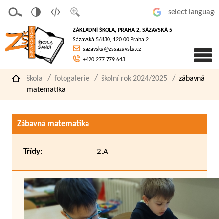
v
t
z
Powered by
erze
extov
většit
ZÁKLADNÍ ŠKOLA, PRAHA 2, SÁZAVSKÁ 5
pro
á
písmo
Sázavská 5/830, 120 00 Praha 2
slaboz
verze
sazavska@zssazavska.cz
raké
+420 277 779 643
škola
fotogalerie
školní rok 2024/2025
zábavná
matematika
Zábavná matematika
Třídy:
2.A