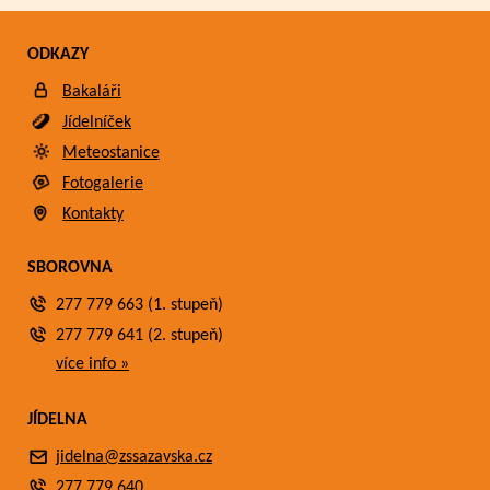
ODKAZY
Bakaláři
Jídelníček
Meteostanice
Fotogalerie
Kontakty
SBOROVNA
277 779 663 (1. stupeň)
277 779 641 (2. stupeň)
více info »
JÍDELNA
jidelna@zssazavska.cz
277 779 640