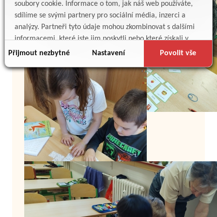
soubory cookie. Informace o tom, jak náš web používáte,
sdílíme se svými partnery pro sociální média, inzerci a
analýzy. Partneři tyto údaje mohou zkombinovat s dalšími
informacemi, které jste jim poskytli nebo které získali v
důsledku toho, že používáte jejich služby.
Přijmout nezbytné
Nastavení
Povolit vše