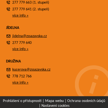
277 779 663 (1. stupeň)
277 779 641 (2. stupeň)
více info »
JÍDELNA
jidelna@zssazavska.cz
277 779 640
více info »
DRUŽINA
kucerova@zssazavska.cz
778 712 766
více info »
Prohlášení o přístupnosti
|
Mapa webu
|
Ochrana osobních údajů
|
Nastavení cookies