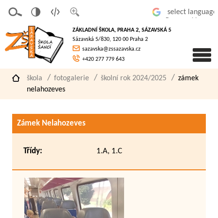
v
t
z
Powered by
erze
extov
většit
ZÁKLADNÍ ŠKOLA, PRAHA 2, SÁZAVSKÁ 5
pro
á
písmo
Sázavská 5/830, 120 00 Praha 2
slaboz
verze
sazavska@zssazavska.cz
raké
+420 277 779 643
škola
fotogalerie
školní rok 2024/2025
zámek
nelahozeves
Zámek Nelahozeves
Třídy:
1.A, 1.C