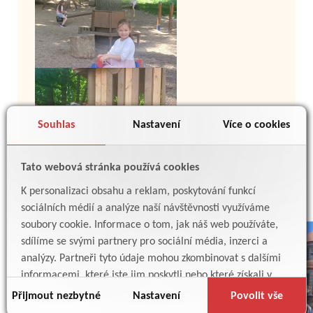
Souhlas
Nastavení
Více o cookies
Tato webová stránka používá cookies
K personalizaci obsahu a reklam, poskytování funkcí
sociálních médií a analýze naší návštěvnosti využíváme
soubory cookie. Informace o tom, jak náš web používáte,
sdílíme se svými partnery pro sociální média, inzerci a
analýzy. Partneři tyto údaje mohou zkombinovat s dalšími
informacemi, které jste jim poskytli nebo které získali v
důsledku toho, že používáte jejich služby.
Přijmout nezbytné
Nastavení
Povolit vše