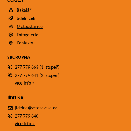
ODKAZY
Bakaláři
Jídelníček
Meteostanice
Fotogalerie
Kontakty
SBOROVNA
277 779 663 (1. stupeň)
277 779 641 (2. stupeň)
více info »
JÍDELNA
jidelna@zssazavska.cz
277 779 640
více info »