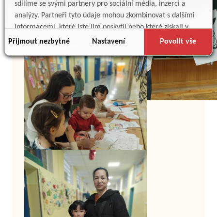
sdílíme se svými partnery pro sociální média, inzerci a
analýzy. Partneři tyto údaje mohou zkombinovat s dalšími
informacemi, které jste jim poskytli nebo které získali v
důsledku toho, že používáte jejich služby.
Přijmout nezbytné
Nastavení
Povolit vše