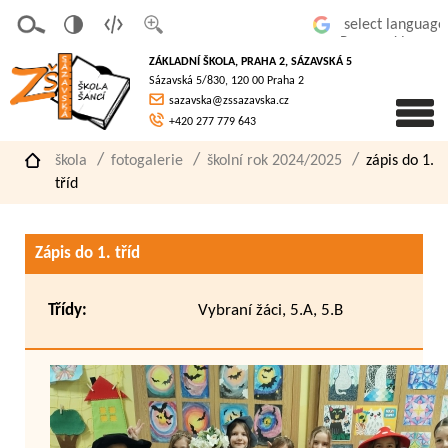
v
t
z
Powered by
erze
extov
většit
ZÁKLADNÍ ŠKOLA, PRAHA 2, SÁZAVSKÁ 5
pro
á
písmo
Sázavská 5/830, 120 00 Praha 2
slaboz
verze
sazavska@zssazavska.cz
raké
+420 277 779 643
škola
fotogalerie
školní rok 2024/2025
zápis do 1.
tříd
Zápis do 1. tříd
Třídy:
Vybraní žáci, 5.A, 5.B