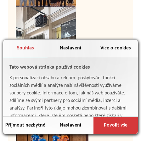
Souhlas
Nastavení
Více o cookies
Tato webová stránka používá cookies
K personalizaci obsahu a reklam, poskytování funkcí
sociálních médií a analýze naší návštěvnosti využíváme
soubory cookie. Informace o tom, jak náš web používáte,
sdílíme se svými partnery pro sociální média, inzerci a
analýzy. Partneři tyto údaje mohou zkombinovat s dalšími
informacemi, které jste jim poskytli nebo které získali v
důsledku toho, že používáte jejich služby.
Přijmout nezbytné
Nastavení
Povolit vše