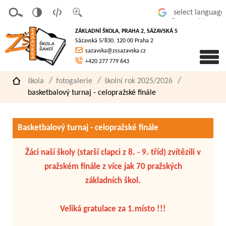
v
t
z
Powered by
erze
extov
většit
ZÁKLADNÍ ŠKOLA, PRAHA 2, SÁZAVSKÁ 5
pro
á
písmo
Sázavská 5/830, 120 00 Praha 2
slaboz
verze
sazavska@zssazavska.cz
raké
+420 277 779 643
škola
fotogalerie
školní rok 2025/2026
basketbalový turnaj - celopražské finále
Basketbalový turnaj - celopražské finále
Žáci naší školy (starší clapci z 8. - 9. tříd) zvítězili v
pražském finále z více jak 70 pražských
základních škol.
Veliká gratulace za 1.místo !!!