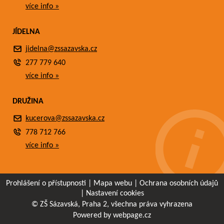
více info »
JÍDELNA
jidelna@zssazavska.cz
277 779 640
více info »
DRUŽINA
kucerova@zssazavska.cz
778 712 766
více info »
Prohlášení o přístupnosti
|
Mapa webu
|
Ochrana osobních údajů
|
Nastavení cookies
© ZŠ Sázavská, Praha 2, všechna práva vyhrazena
Powered by webpage.cz