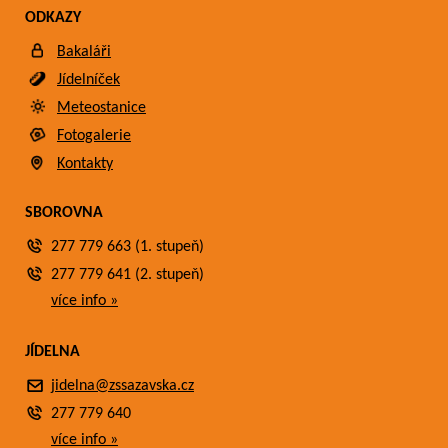
ODKAZY
Bakaláři
Jídelníček
Meteostanice
Fotogalerie
Kontakty
SBOROVNA
277 779 663 (1. stupeň)
277 779 641 (2. stupeň)
více info »
JÍDELNA
jidelna@zssazavska.cz
277 779 640
více info »