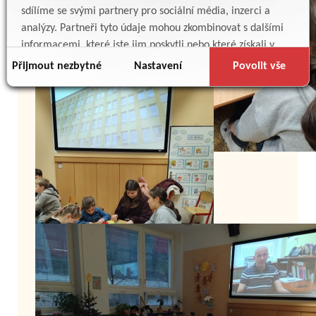
sdílíme se svými partnery pro sociální média, inzerci a
analýzy. Partneři tyto údaje mohou zkombinovat s dalšími
informacemi, které jste jim poskytli nebo které získali v
důsledku toho, že používáte jejich služby.
Přijmout nezbytné
Nastavení
Povolit vše