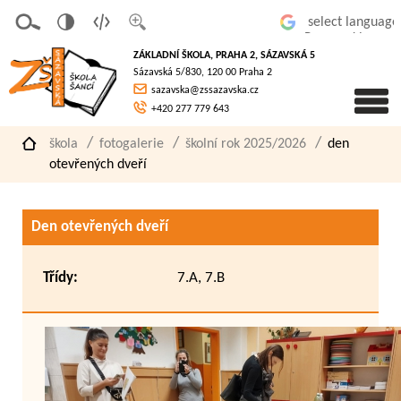
v
t
z
Powered by
erze
extov
většit
ZÁKLADNÍ ŠKOLA, PRAHA 2, SÁZAVSKÁ 5
pro
á
písmo
Sázavská 5/830, 120 00 Praha 2
slaboz
verze
sazavska@zssazavska.cz
raké
+420 277 779 643
škola
fotogalerie
školní rok 2025/2026
den
otevřených dveří
Den otevřených dveří
Třídy:
7.A, 7.B