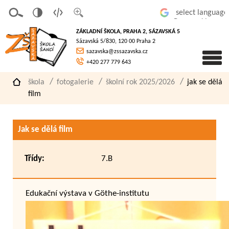
v
t
z
Powered by
erze
extov
většit
ZÁKLADNÍ ŠKOLA, PRAHA 2, SÁZAVSKÁ 5
pro
á
písmo
Sázavská 5/830, 120 00 Praha 2
slaboz
verze
sazavska@zssazavska.cz
raké
+420 277 779 643
škola
fotogalerie
školní rok 2025/2026
jak se dělá
film
Jak se dělá film
Třídy:
7.B
Edukační výstava v Göthe-institutu