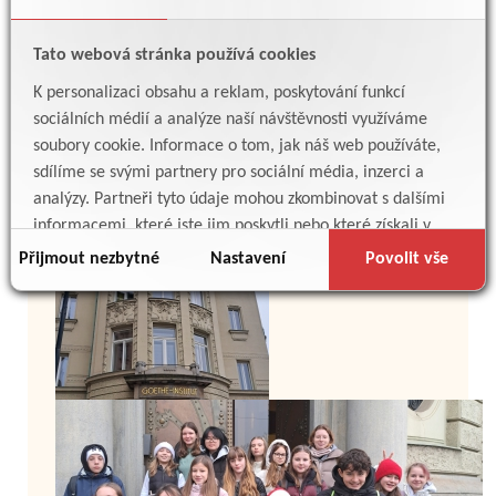
Tato webová stránka používá cookies
K personalizaci obsahu a reklam, poskytování funkcí
sociálních médií a analýze naší návštěvnosti využíváme
soubory cookie. Informace o tom, jak náš web používáte,
sdílíme se svými partnery pro sociální média, inzerci a
analýzy. Partneři tyto údaje mohou zkombinovat s dalšími
informacemi, které jste jim poskytli nebo které získali v
důsledku toho, že používáte jejich služby.
Přijmout nezbytné
Nastavení
Povolit vše