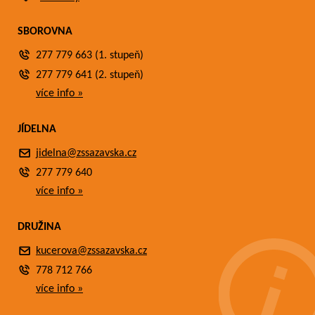
SBOROVNA
277 779 663 (1. stupeň)
277 779 641 (2. stupeň)
více info »
JÍDELNA
jidelna@zssazavska.cz
277 779 640
více info »
DRUŽINA
kucerova@zssazavska.cz
778 712 766
více info »