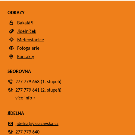
ODKAZY
Bakaláři
Jídelníček
Meteostanice
Fotogalerie
Kontakty
SBOROVNA
277 779 663 (1. stupeň)
277 779 641 (2. stupeň)
více info »
JÍDELNA
jidelna@zssazavska.cz
277 779 640