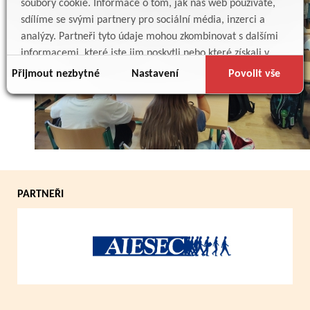
soubory cookie. Informace o tom, jak náš web používáte,
sdílíme se svými partnery pro sociální média, inzerci a
analýzy. Partneři tyto údaje mohou zkombinovat s dalšími
informacemi, které jste jim poskytli nebo které získali v
důsledku toho, že používáte jejich služby.
Přijmout nezbytné
Nastavení
Povolit vše
Zpět
PARTNEŘI