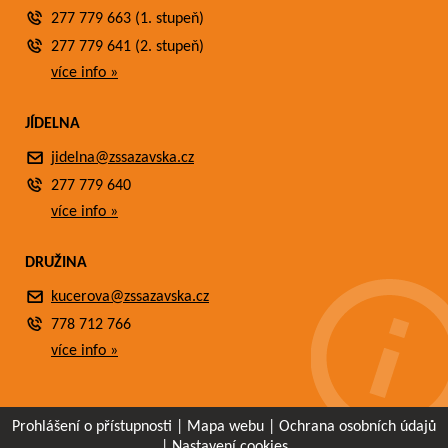
277 779 663 (1. stupeň)
277 779 641 (2. stupeň)
více info »
JÍDELNA
jidelna@zssazavska.cz
277 779 640
více info »
DRUŽINA
kucerova@zssazavska.cz
778 712 766
více info »
Prohlášení o přístupnosti
|
Mapa webu
|
Ochrana osobních údajů
|
Nastavení cookies