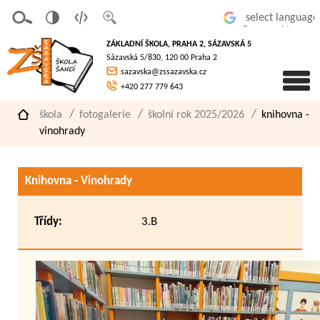
v
t
z
Powered by
erze
extov
většit
ZÁKLADNÍ ŠKOLA, PRAHA 2, SÁZAVSKÁ 5
pro
á
písmo
Sázavská 5/830, 120 00 Praha 2
slaboz
verze
sazavska@zssazavska.cz
raké
+420 277 779 643
škola
fotogalerie
školní rok 2025/2026
knihovna -
vinohrady
Knihovna - Vinohrady
Třídy:
3.B