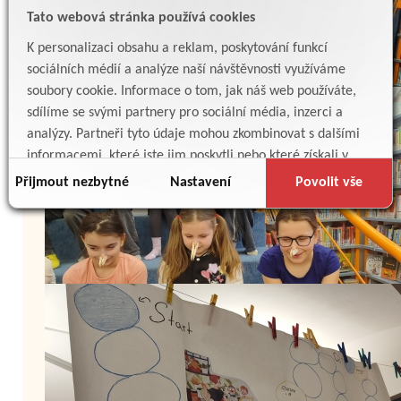
Tato webová stránka používá cookies
K personalizaci obsahu a reklam, poskytování funkcí
sociálních médií a analýze naší návštěvnosti využíváme
soubory cookie. Informace o tom, jak náš web používáte,
sdílíme se svými partnery pro sociální média, inzerci a
analýzy. Partneři tyto údaje mohou zkombinovat s dalšími
informacemi, které jste jim poskytli nebo které získali v
důsledku toho, že používáte jejich služby.
Přijmout nezbytné
Nastavení
Povolit vše