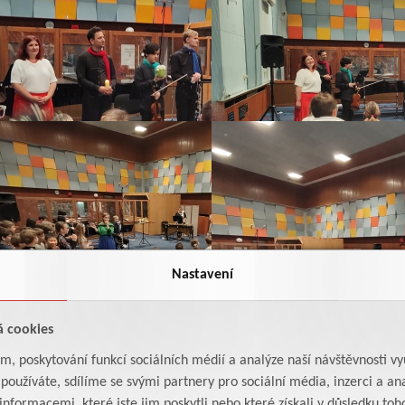
Nastavení
á cookies
am, poskytování funkcí sociálních médií a analýze naší návštěvnosti v
oužíváte, sdílíme se svými partnery pro sociální média, inzerci a ana
formacemi, které jste jim poskytli nebo které získali v důsledku toho,