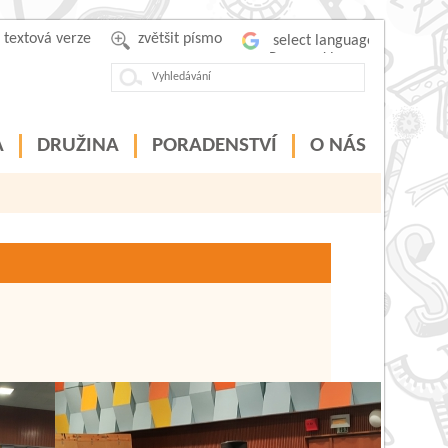
textová verze
zvětšit písmo
Powered by
A
DRUŽINA
PORADENSTVÍ
O NÁS