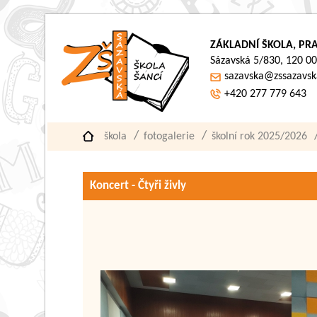
ZÁKLADNÍ ŠKOLA, PRA
Sázavská 5/830, 120 00
sazavska@zssazavsk
+420 277 779 643
škola
fotogalerie
školní rok 2025/2026
Koncert - Čtyři živly