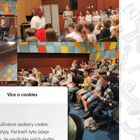
Více o cookies
yužíváme soubory cookie.
lýzy. Partneři tyto údaje
 že používáte jejich služby.