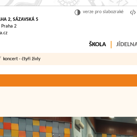
verze pro slabozraké
HA 2, SÁZAVSKÁ 5
 Praha 2
a.cz
ŠKOLA
JÍDELN
koncert - čtyři živly