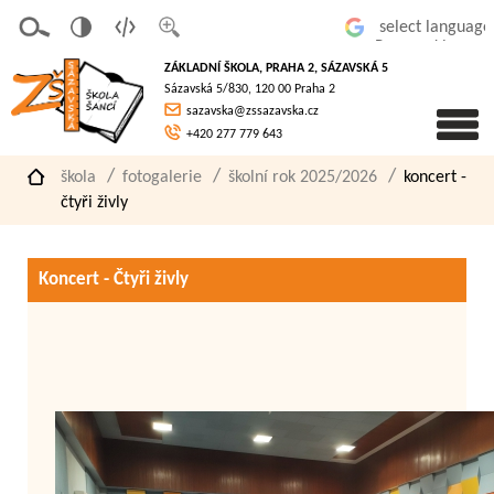
v
t
z
Powered by
erze
extov
většit
ZÁKLADNÍ ŠKOLA, PRAHA 2, SÁZAVSKÁ 5
pro
á
písmo
Sázavská 5/830, 120 00 Praha 2
slaboz
verze
sazavska@zssazavska.cz
raké
+420 277 779 643
škola
fotogalerie
školní rok 2025/2026
koncert -
čtyři živly
Koncert - Čtyři živly