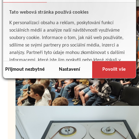
Tato webová stránka používá cookies
K personalizaci obsahu a reklam, poskytování funkcí
sociálních médií a analýze naší návštěvnosti využíváme
soubory cookie. Informace o tom, jak náš web používáte,
sdílíme se svými partnery pro sociální média, inzerci a
analýzy. Partneři tyto údaje mohou zkombinovat s dalšími
informacemi, které jste jim poskytli nebo které získali v
důsledku toho, že používáte jejich služby.
Přijmout nezbytné
Nastavení
Povolit vše