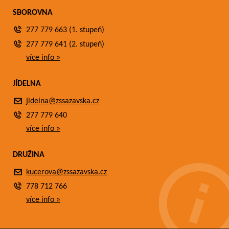
SBOROVNA
277 779 663 (1. stupeň)
277 779 641 (2. stupeň)
více info »
JÍDELNA
jidelna@zssazavska.cz
277 779 640
více info »
DRUŽINA
kucerova@zssazavska.cz
778 712 766
více info »