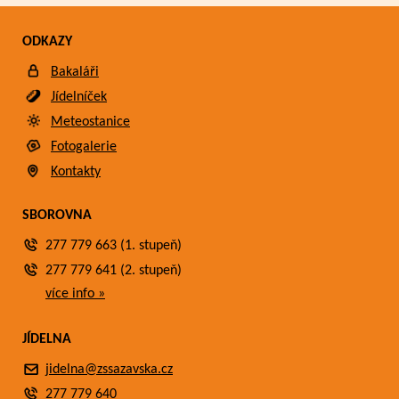
ODKAZY
Bakaláři
Jídelníček
Meteostanice
Fotogalerie
Kontakty
SBOROVNA
277 779 663 (1. stupeň)
277 779 641 (2. stupeň)
více info »
JÍDELNA
jidelna@zssazavska.cz
277 779 640