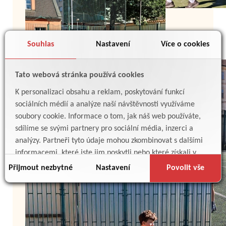
Souhlas
Nastavení
Více o cookies
Tato webová stránka používá cookies
K personalizaci obsahu a reklam, poskytování funkcí
sociálních médií a analýze naší návštěvnosti využíváme
soubory cookie. Informace o tom, jak náš web používáte,
sdílíme se svými partnery pro sociální média, inzerci a
analýzy. Partneři tyto údaje mohou zkombinovat s dalšími
informacemi, které jste jim poskytli nebo které získali v
důsledku toho, že používáte jejich služby.
Přijmout nezbytné
Nastavení
Povolit vše