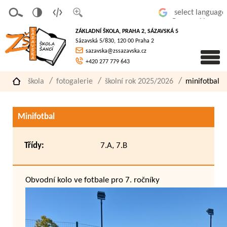
v
t
z
Powered by
erze
extov
většit
ZÁKLADNÍ ŠKOLA, PRAHA 2, SÁZAVSKÁ 5
pro
á
písmo
Sázavská 5/830, 120 00 Praha 2
slaboz
verze
sazavska@zssazavska.cz
raké
+420 277 779 643
škola
fotogalerie
školní rok 2025/2026
minifotbal
Minifotbal
Třídy:
7.A, 7.B
Obvodní kolo ve fotbale pro 7. ročníky