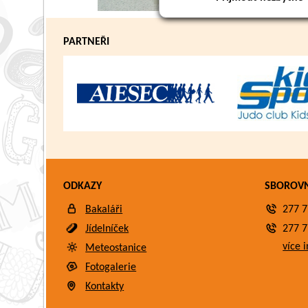
PARTNEŘI
ODKAZY
SBOROV
Bakaláři
277 7
Jídelníček
277 7
více i
Meteostanice
Fotogalerie
Kontakty