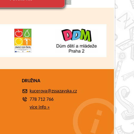
DRUŽINA
kucerova@zssazavska.cz
778 712 766
více info »