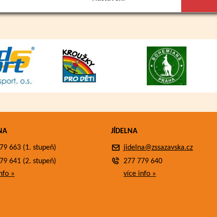
NA
JÍDELNA
79 663 (1. stupeň)
jidelna@zssazavska.cz
79 641 (2. stupeň)
277 779 640
nfo »
více info »