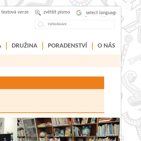
textová verze
zvětšit písmo
Powered by
A
DRUŽINA
PORADENSTVÍ
O NÁS