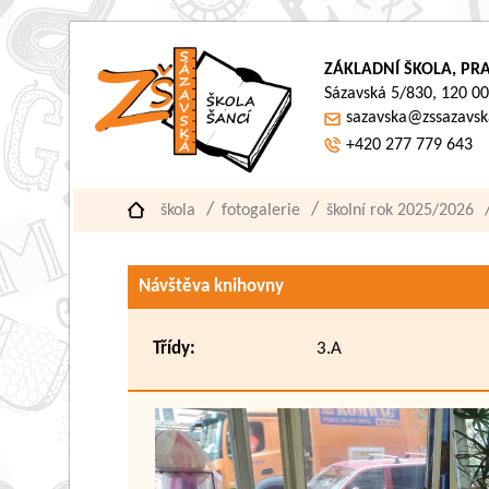
ZÁKLADNÍ ŠKOLA, PRA
Sázavská 5/830, 120 00
sazavska@zssazavsk
+420 277 779 643
škola
fotogalerie
školní rok 2025/2026
Návštěva knihovny
Třídy:
3.A