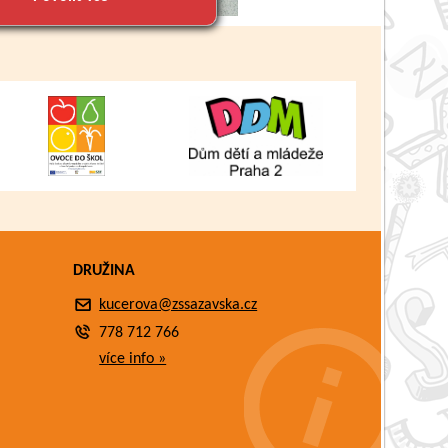
DRUŽINA
kucerova@zssazavska.cz
778 712 766
více info »