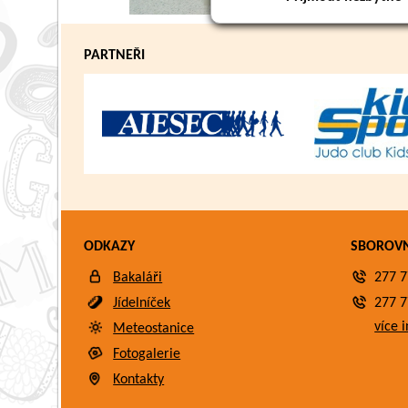
PARTNEŘI
ODKAZY
SBOROV
Bakaláři
277 7
Jídelníček
277 7
více i
Meteostanice
Fotogalerie
Kontakty