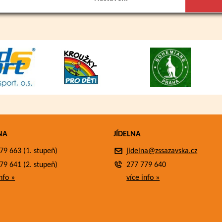
NA
JÍDELNA
79 663 (1. stupeň)
jidelna@zssazavska.cz
79 641 (2. stupeň)
277 779 640
nfo »
více info »