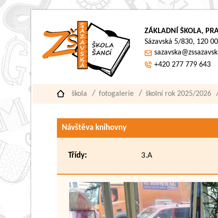
ZÁKLADNÍ ŠKOLA, PRA
Sázavská 5/830, 120 00
sazavska@zssazavsk
+420 277 779 643
škola
fotogalerie
školní rok 2025/2026
Návštěva knihovny
Třídy:
3.A