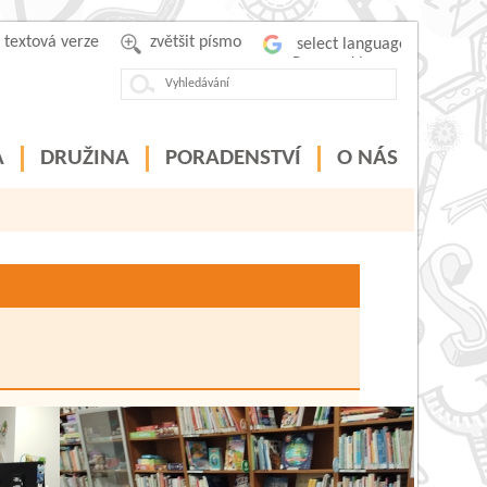
textová verze
zvětšit písmo
Powered by
A
DRUŽINA
PORADENSTVÍ
O NÁS