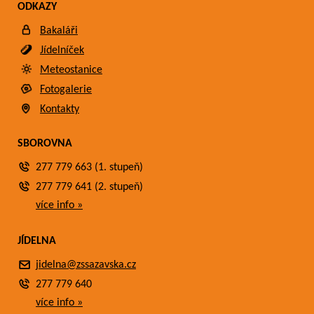
ODKAZY
Bakaláři
Jídelníček
Meteostanice
Fotogalerie
Kontakty
SBOROVNA
277 779 663 (1. stupeň)
277 779 641 (2. stupeň)
více info »
JÍDELNA
jidelna@zssazavska.cz
277 779 640
více info »