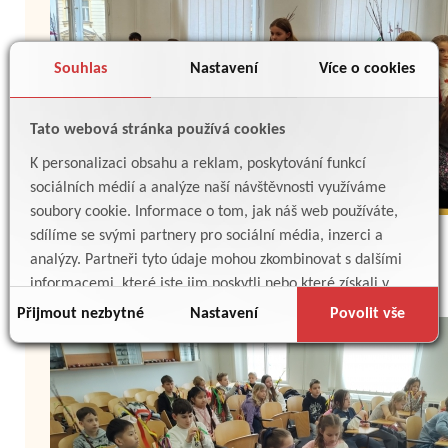
Souhlas
Nastavení
Více o cookies
Tato webová stránka používá cookies
K personalizaci obsahu a reklam, poskytování funkcí
sociálních médií a analýze naší návštěvnosti využíváme
soubory cookie. Informace o tom, jak náš web používáte,
sdílíme se svými partnery pro sociální média, inzerci a
analýzy. Partneři tyto údaje mohou zkombinovat s dalšími
informacemi, které jste jim poskytli nebo které získali v
důsledku toho, že používáte jejich služby.
Přijmout nezbytné
Nastavení
Povolit vše