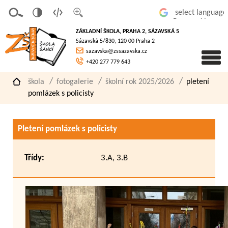
v
t
z
Powered by
erze
extov
většit
ZÁKLADNÍ ŠKOLA, PRAHA 2, SÁZAVSKÁ 5
pro
á
písmo
Sázavská 5/830, 120 00 Praha 2
slaboz
verze
sazavska@zssazavska.cz
raké
+420 277 779 643
škola
fotogalerie
školní rok 2025/2026
pletení
pomlázek s policisty
Pletení pomlázek s policisty
Třídy:
3.A, 3.B