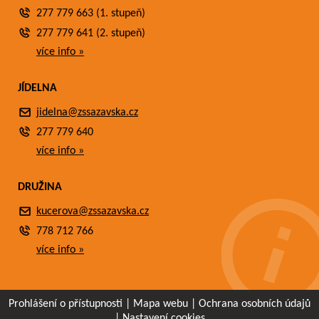
277 779 663 (1. stupeň)
277 779 641 (2. stupeň)
více info »
JÍDELNA
jidelna@zssazavska.cz
277 779 640
více info »
DRUŽINA
kucerova@zssazavska.cz
778 712 766
více info »
Prohlášení o přístupnosti
|
Mapa webu
|
Ochrana osobních údajů
|
Nastavení cookies