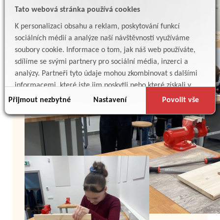
Tato webová stránka používá cookies
K personalizaci obsahu a reklam, poskytování funkcí
sociálních médií a analýze naší návštěvnosti využíváme
soubory cookie. Informace o tom, jak náš web používáte,
sdílíme se svými partnery pro sociální média, inzerci a
analýzy. Partneři tyto údaje mohou zkombinovat s dalšími
informacemi, které jste jim poskytli nebo které získali v
důsledku toho, že používáte jejich služby.
Přijmout nezbytné
Nastavení
Povolit vše