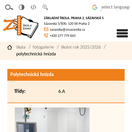
v
t
z
Powered by
erze
extov
většit
ZÁKLADNÍ ŠKOLA, PRAHA 2, SÁZAVSKÁ 5
pro
á
písmo
Sázavská 5/830, 120 00 Praha 2
slaboz
verze
sazavska@zssazavska.cz
raké
+420 277 779 643
škola
fotogalerie
školní rok 2025/2026
polytechnická hnízda
Polytechnická hnízda
Třídy:
6.A