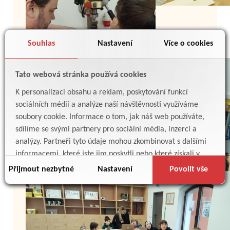
Souhlas
Nastavení
Více o cookies
Tato webová stránka používá cookies
K personalizaci obsahu a reklam, poskytování funkcí
sociálních médií a analýze naší návštěvnosti využíváme
soubory cookie. Informace o tom, jak náš web používáte,
sdílíme se svými partnery pro sociální média, inzerci a
analýzy. Partneři tyto údaje mohou zkombinovat s dalšími
informacemi, které jste jim poskytli nebo které získali v
důsledku toho, že používáte jejich služby.
Přijmout nezbytné
Nastavení
Povolit vše