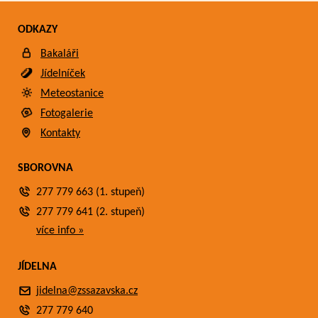
ODKAZY
Bakaláři
Jídelníček
Meteostanice
Fotogalerie
Kontakty
SBOROVNA
277 779 663 (1. stupeň)
277 779 641 (2. stupeň)
více info »
JÍDELNA
jidelna@zssazavska.cz
277 779 640