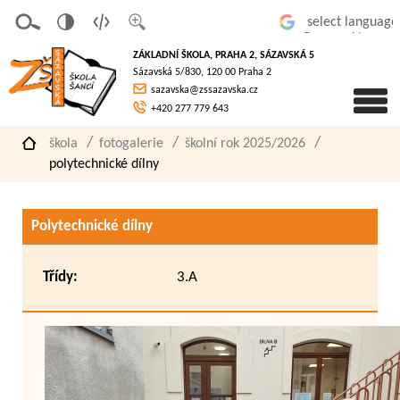
v
t
z
Powered by
erze
extov
většit
ZÁKLADNÍ ŠKOLA, PRAHA 2, SÁZAVSKÁ 5
pro
á
písmo
Sázavská 5/830, 120 00 Praha 2
slaboz
verze
sazavska@zssazavska.cz
raké
+420 277 779 643
škola
fotogalerie
školní rok 2025/2026
polytechnické dílny
Polytechnické dílny
Třídy:
3.A