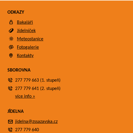
ODKAZY
Bakaláři
Jídelníček
Meteostanice
Fotogalerie
Kontakty
SBOROVNA
277 779 663 (1. stupeň)
277 779 641 (2. stupeň)
více info »
JÍDELNA
jidelna@zssazavska.cz
277 779 640