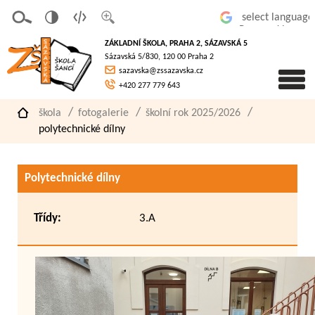
v
t
z
Powered by
erze
extov
většit
ZÁKLADNÍ ŠKOLA, PRAHA 2, SÁZAVSKÁ 5
pro
á
písmo
Sázavská 5/830, 120 00 Praha 2
slaboz
verze
sazavska@zssazavska.cz
raké
+420 277 779 643
škola
fotogalerie
školní rok 2025/2026
polytechnické dílny
Polytechnické dílny
Třídy:
3.A