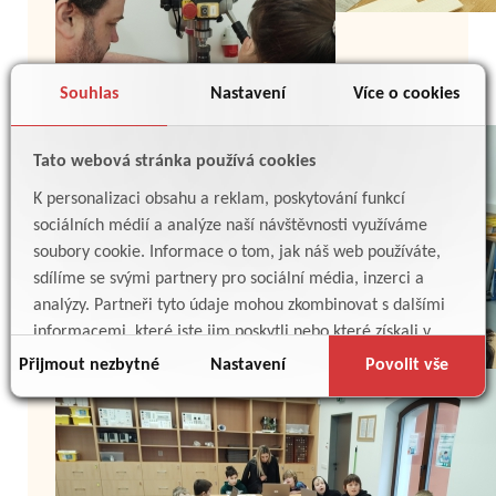
Souhlas
Nastavení
Více o cookies
Tato webová stránka používá cookies
K personalizaci obsahu a reklam, poskytování funkcí
sociálních médií a analýze naší návštěvnosti využíváme
soubory cookie. Informace o tom, jak náš web používáte,
sdílíme se svými partnery pro sociální média, inzerci a
analýzy. Partneři tyto údaje mohou zkombinovat s dalšími
informacemi, které jste jim poskytli nebo které získali v
důsledku toho, že používáte jejich služby.
Přijmout nezbytné
Nastavení
Povolit vše