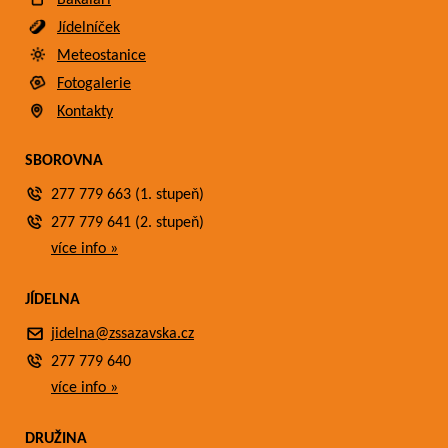
Bakaláři
Jídelníček
Meteostanice
Fotogalerie
Kontakty
SBOROVNA
277 779 663 (1. stupeň)
277 779 641 (2. stupeň)
více info »
JÍDELNA
jidelna@zssazavska.cz
277 779 640
více info »
DRUŽINA