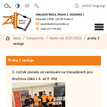
v
t
z
Powered by
erze
extov
většit
ZÁKLADNÍ ŠKOLA, PRAHA 2, SÁZAVSKÁ 5
pro
á
písmo
Sázavská 5/830, 120 00 Praha 2
slaboz
verze
sazavska@zssazavska.cz
raké
+420 277 779 643
škola
fotogalerie
školní rok 2025/2026
praha 2
vesluje
Praha 2 vesluje
3. ročník závodu ve veslování na trenažérech pro
družstva žáků z 6. až 9. tříd