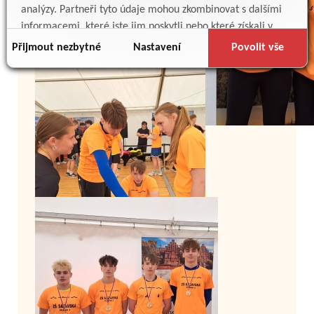
analýzy. Partneři tyto údaje mohou zkombinovat s dalšími
informacemi, které jste jim poskytli nebo které získali v
důsledku toho, že používáte jejich služby.
Přijmout nezbytné
Nastavení
Povolit vše