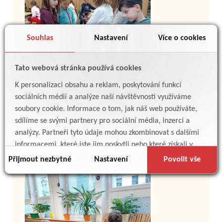
Souhlas
Nastavení
Více o cookies
Tato webová stránka používá cookies
K personalizaci obsahu a reklam, poskytování funkcí
sociálních médií a analýze naší návštěvnosti využíváme
soubory cookie. Informace o tom, jak náš web používáte,
sdílíme se svými partnery pro sociální média, inzerci a
analýzy. Partneři tyto údaje mohou zkombinovat s dalšími
informacemi, které jste jim poskytli nebo které získali v
důsledku toho, že používáte jejich služby.
Přijmout nezbytné
Nastavení
Povolit vše