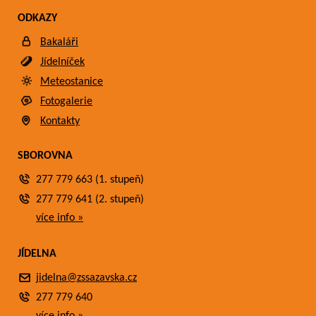
ODKAZY
Bakaláři
Jídelníček
Meteostanice
Fotogalerie
Kontakty
SBOROVNA
277 779 663 (1. stupeň)
277 779 641 (2. stupeň)
více info »
JÍDELNA
jidelna@zssazavska.cz
277 779 640