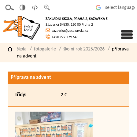
v
t
z
Powered by
erze
extov
většit
ZÁKLADNÍ ŠKOLA, PRAHA 2, SÁZAVSKÁ 5
pro
á
písmo
Sázavská 5/830, 120 00 Praha 2
slaboz
verze
sazavska@zssazavska.cz
raké
+420 277 779 643
škola
fotogalerie
školní rok 2025/2026
příprava
na advent
Příprava na advent
Třídy:
2.C