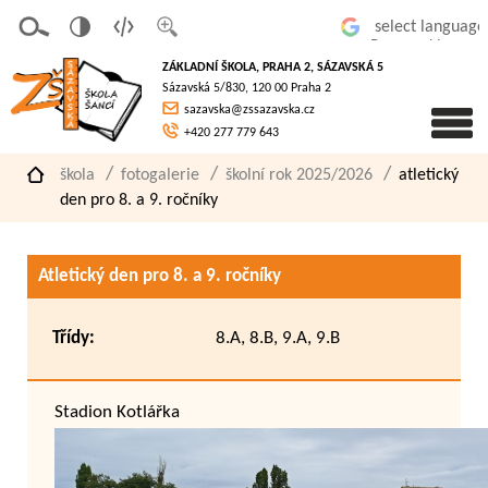
v
t
z
Powered by
erze
extov
většit
ZÁKLADNÍ ŠKOLA, PRAHA 2, SÁZAVSKÁ 5
pro
á
písmo
Sázavská 5/830, 120 00 Praha 2
slaboz
verze
sazavska@zssazavska.cz
raké
+420 277 779 643
škola
fotogalerie
školní rok 2025/2026
atletický
den pro 8. a 9. ročníky
Atletický den pro 8. a 9. ročníky
Třídy:
8.A, 8.B, 9.A, 9.B
Stadion Kotlářka