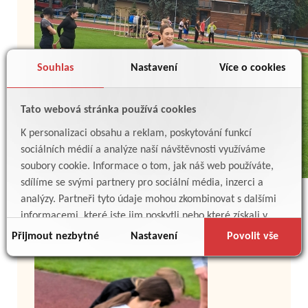
Souhlas
Nastavení
Více o cookies
Tato webová stránka používá cookies
K personalizaci obsahu a reklam, poskytování funkcí
sociálních médií a analýze naší návštěvnosti využíváme
soubory cookie. Informace o tom, jak náš web používáte,
sdílíme se svými partnery pro sociální média, inzerci a
analýzy. Partneři tyto údaje mohou zkombinovat s dalšími
informacemi, které jste jim poskytli nebo které získali v
důsledku toho, že používáte jejich služby.
Přijmout nezbytné
Nastavení
Povolit vše