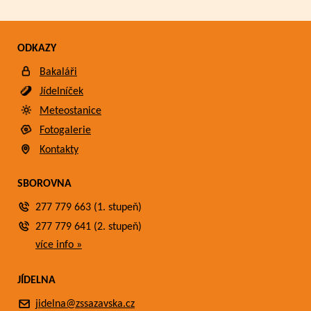
ODKAZY
Bakaláři
Jídelníček
Meteostanice
Fotogalerie
Kontakty
SBOROVNA
277 779 663 (1. stupeň)
277 779 641 (2. stupeň)
více info »
JÍDELNA
jidelna@zssazavska.cz