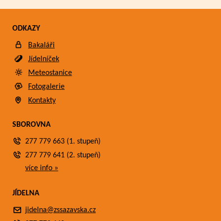
ODKAZY
Bakaláři
Jídelníček
Meteostanice
Fotogalerie
Kontakty
SBOROVNA
277 779 663 (1. stupeň)
277 779 641 (2. stupeň)
více info »
JÍDELNA
jidelna@zssazavska.cz