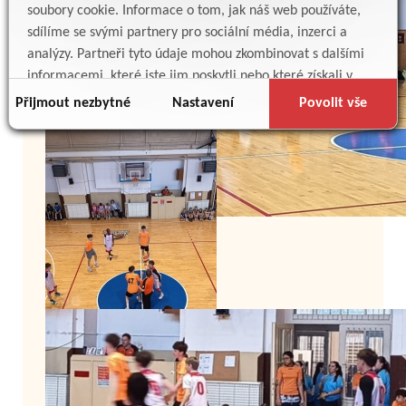
soubory cookie. Informace o tom, jak náš web používáte,
sdílíme se svými partnery pro sociální média, inzerci a
analýzy. Partneři tyto údaje mohou zkombinovat s dalšími
informacemi, které jste jim poskytli nebo které získali v
důsledku toho, že používáte jejich služby.
Přijmout nezbytné
Nastavení
Povolit vše