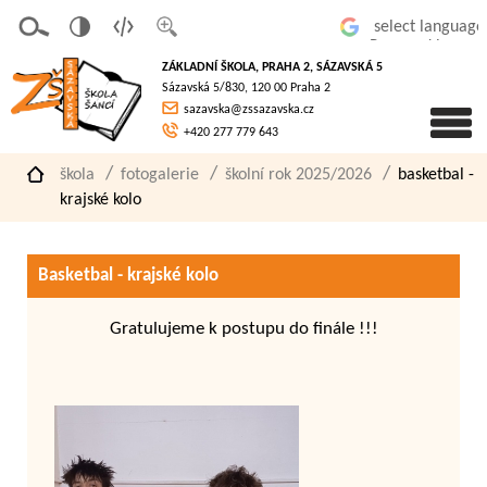
v
t
z
Powered by
erze
extov
většit
ZÁKLADNÍ ŠKOLA, PRAHA 2, SÁZAVSKÁ 5
pro
á
písmo
Sázavská 5/830, 120 00 Praha 2
slaboz
verze
sazavska@zssazavska.cz
raké
+420 277 779 643
škola
fotogalerie
školní rok 2025/2026
basketbal -
krajské kolo
Basketbal - krajské kolo
Gratulujeme k postupu do finále !!!