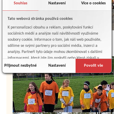
Souhlas
Nastavení
Více o cookies
Tato webová stránka používá cookies
K personalizaci obsahu a reklam, poskytování funkcí
sociálních médií a analýze naší návštěvnosti využíváme
soubory cookie. Informace o tom, jak náš web používáte,
sdílíme se svými partnery pro sociální média, inzerci a
analýzy. Partneři tyto údaje mohou zkombinovat s dalšími
informacemi, které jste jim poskytli nebo které získali v
důsledku toho, že používáte jejich služby.
Přijmout nezbytné
Nastavení
Povolit vše