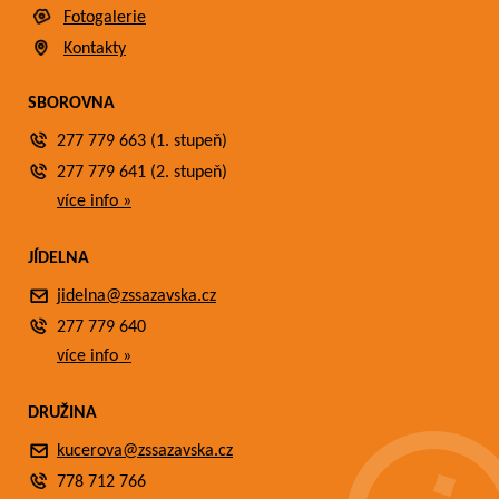
Fotogalerie
Kontakty
SBOROVNA
277 779 663 (1. stupeň)
277 779 641 (2. stupeň)
více info »
JÍDELNA
jidelna@zssazavska.cz
277 779 640
více info »
DRUŽINA
kucerova@zssazavska.cz
778 712 766