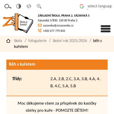
v
t
z
Powered by
erze
extov
většit
ZÁKLADNÍ ŠKOLA, PRAHA 2, SÁZAVSKÁ 5
pro
á
písmo
Sázavská 5/830, 120 00 Praha 2
slaboz
verze
sazavska@zssazavska.cz
raké
+420 277 779 643
škola
fotogalerie
školní rok 2025/2026
běh s
kuřetem
Běh s kuřetem
Třídy:
2.A, 2.B, 2.C, 3.A, 3.B, 4.A, 4.
B, 4.C, 5.A, 5.B
Moc děkujeme všem za příspěvek do kasičky
sbírky pro kuře - POMOZTE DĚTEM!