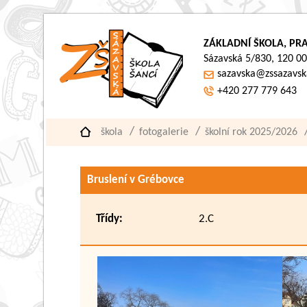
ZÁKLADNÍ ŠKOLA, PRA
Sázavská 5/830, 120 00
sazavska@zssazavsk
+420 277 779 643
škola
fotogalerie
školní rok 2025/2026
Bruslení v Grébovce
Třídy:
2.C