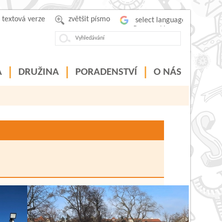
textová verze
zvětšit písmo
Powered by
A
DRUŽINA
PORADENSTVÍ
O NÁS