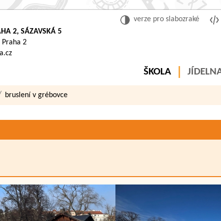
verze pro slabozraké
HA 2, SÁZAVSKÁ 5
 Praha 2
a.cz
ŠKOLA
JÍDELN
bruslení v grébovce