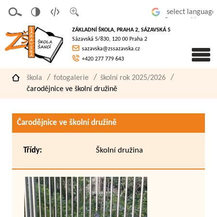
v
t
z
Powered by
erze
extov
většit
ZÁKLADNÍ ŠKOLA, PRAHA 2, SÁZAVSKÁ 5
pro
á
písmo
Sázavská 5/830, 120 00 Praha 2
slaboz
verze
sazavska@zssazavska.cz
raké
+420 277 779 643
škola
fotogalerie
školní rok 2025/2026
čarodějnice ve školní družině
Čarodějnice ve školní družině
Třídy:
Školní družina