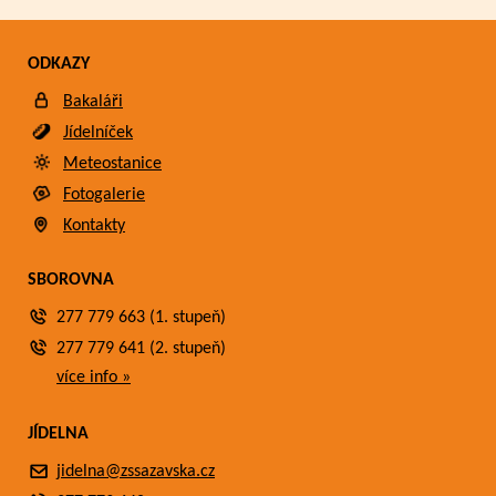
ODKAZY
Bakaláři
Jídelníček
Meteostanice
Fotogalerie
Kontakty
SBOROVNA
277 779 663 (1. stupeň)
277 779 641 (2. stupeň)
více info »
JÍDELNA
jidelna@zssazavska.cz