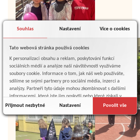
Souhlas
Nastavení
Více o cookies
Tato webová stránka používá cookies
K personalizaci obsahu a reklam, poskytování funkcí
sociálních médií a analýze naší návštěvnosti využíváme
soubory cookie. Informace o tom, jak náš web používáte,
sdílíme se svými partnery pro sociální média, inzerci a
analýzy. Partneři tyto údaje mohou zkombinovat s dalšími
informacemi, které jste jim poskytli nebo které získali v
důsledku toho, že používáte jejich služby.
Přijmout nezbytné
Nastavení
Povolit vše