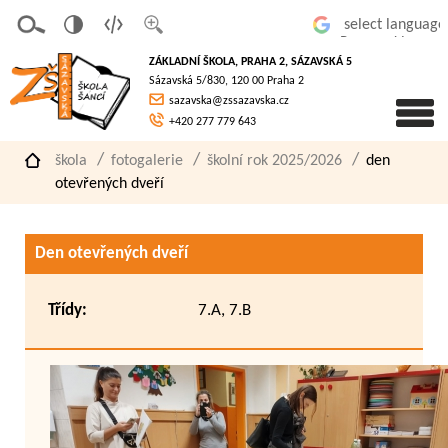
v
t
z
Powered by
erze
extov
většit
ZÁKLADNÍ ŠKOLA, PRAHA 2, SÁZAVSKÁ 5
pro
á
písmo
Sázavská 5/830, 120 00 Praha 2
slaboz
verze
sazavska@zssazavska.cz
raké
+420 277 779 643
škola
fotogalerie
školní rok 2025/2026
den
otevřených dveří
Den otevřených dveří
Třídy:
7.A, 7.B