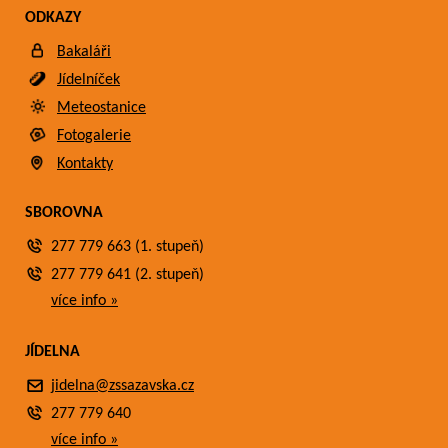
ODKAZY
Bakaláři
Jídelníček
Meteostanice
Fotogalerie
Kontakty
SBOROVNA
277 779 663 (1. stupeň)
277 779 641 (2. stupeň)
více info »
JÍDELNA
jidelna@zssazavska.cz
277 779 640
více info »