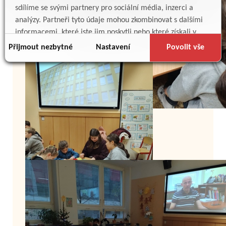
sdílíme se svými partnery pro sociální média, inzerci a
analýzy. Partneři tyto údaje mohou zkombinovat s dalšími
informacemi, které jste jim poskytli nebo které získali v
důsledku toho, že používáte jejich služby.
Přijmout nezbytné
Nastavení
Povolit vše