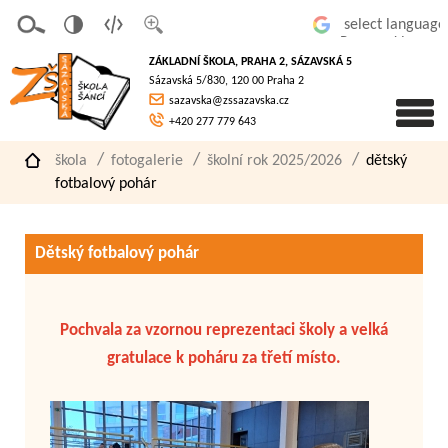
v
t
z
Powered by
erze
extov
většit
ZÁKLADNÍ ŠKOLA, PRAHA 2, SÁZAVSKÁ 5
pro
á
písmo
Sázavská 5/830, 120 00 Praha 2
slaboz
verze
sazavska@zssazavska.cz
raké
+420 277 779 643
škola
fotogalerie
školní rok 2025/2026
dětský
fotbalový pohár
Dětský fotbalový pohár
Pochvala za vzornou reprezentaci školy a velká
gratulace k poháru za třetí místo.