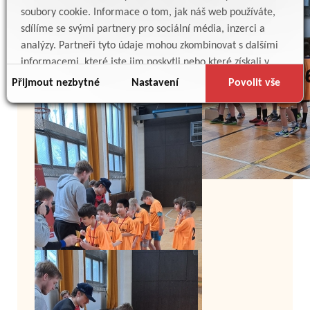
soubory cookie. Informace o tom, jak náš web používáte,
sdílíme se svými partnery pro sociální média, inzerci a
analýzy. Partneři tyto údaje mohou zkombinovat s dalšími
informacemi, které jste jim poskytli nebo které získali v
důsledku toho, že používáte jejich služby.
Přijmout nezbytné
Nastavení
Povolit vše