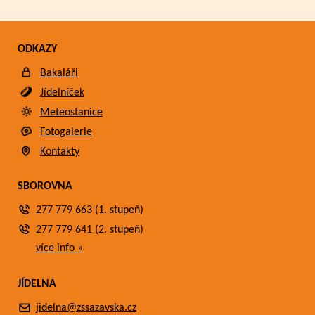
ODKAZY
Bakaláři
Jídelníček
Meteostanice
Fotogalerie
Kontakty
SBOROVNA
277 779 663 (1. stupeň)
277 779 641 (2. stupeň)
více info »
JÍDELNA
jidelna@zssazavska.cz