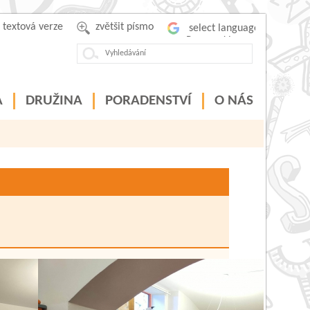
textová verze
zvětšit písmo
Powered by
A
DRUŽINA
PORADENSTVÍ
O NÁS