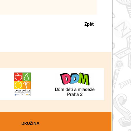
Zpět
DRUŽINA