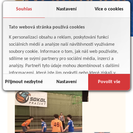
Souhlas
Nastavení
Více o cookies
Tato webová stránka používá cookies
K personalizaci obsahu a reklam, poskytování funkcí
sociálních médií a analýze naší návštěvnosti využíváme
soubory cookie. Informace o tom, jak náš web používáte,
sdílíme se svými partnery pro sociální média, inzerci a
analýzy. Partneři tyto údaje mohou zkombinovat s dalšími
informacemi, které jste jim poskytli nebo které získali v
důsledku toho, že používáte jejich služby.
Přijmout nezbytné
Nastavení
Povolit vše