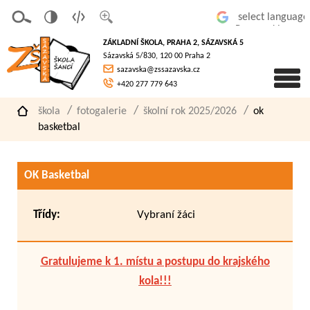
v
t
z
Powered by
erze
extov
většit
ZÁKLADNÍ ŠKOLA, PRAHA 2, SÁZAVSKÁ 5
pro
á
písmo
Sázavská 5/830, 120 00 Praha 2
slaboz
verze
sazavska@zssazavska.cz
raké
+420 277 779 643
škola
fotogalerie
školní rok 2025/2026
ok
basketbal
OK Basketbal
Třídy:
Vybraní žáci
Gratulujeme k 1. místu a postupu do krajského
kola!!!