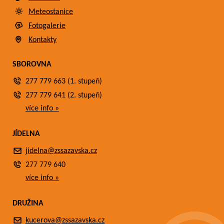
Meteostanice
Fotogalerie
Kontakty
SBOROVNA
277 779 663 (1. stupeň)
277 779 641 (2. stupeň)
více info »
JÍDELNA
jidelna@zssazavska.cz
277 779 640
více info »
DRUŽINA
kucerova@zssazavska.cz