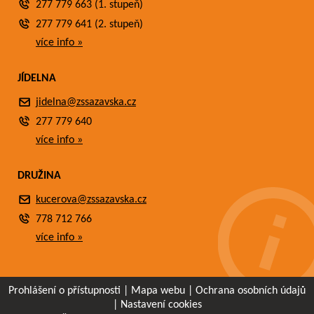
277 779 663 (1. stupeň)
277 779 641 (2. stupeň)
více info »
JÍDELNA
jidelna@zssazavska.cz
277 779 640
více info »
DRUŽINA
kucerova@zssazavska.cz
778 712 766
více info »
Prohlášení o přístupnosti
|
Mapa webu
|
Ochrana osobních údajů
|
Nastavení cookies