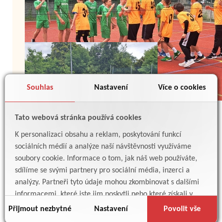
Souhlas
Nastavení
Více o cookies
Tato webová stránka používá cookies
K personalizaci obsahu a reklam, poskytování funkcí
sociálních médií a analýze naší návštěvnosti využíváme
soubory cookie. Informace o tom, jak náš web používáte,
sdílíme se svými partnery pro sociální média, inzerci a
analýzy. Partneři tyto údaje mohou zkombinovat s dalšími
informacemi, které jste jim poskytli nebo které získali v
důsledku toho, že používáte jejich služby.
Přijmout nezbytné
Nastavení
Povolit vše