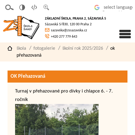
v
t
z
Powered by
erze
extov
většit
ZÁKLADNÍ ŠKOLA, PRAHA 2, SÁZAVSKÁ 5
pro
á
písmo
Sázavská 5/830, 120 00 Praha 2
slaboz
verze
sazavska@zssazavska.cz
raké
+420 277 779 643
škola
fotogalerie
školní rok 2025/2026
ok
přehazovaná
OK Přehazovaná
Turnaj v přehazované pro dívky i chlapce 6. - 7.
ročník