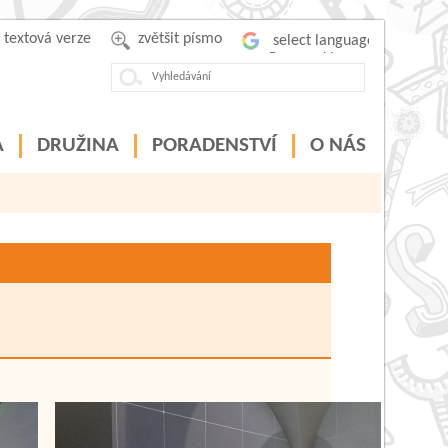
textová verze
zvětšit písmo
Powered by
A
DRUŽINA
PORADENSTVÍ
O NÁS