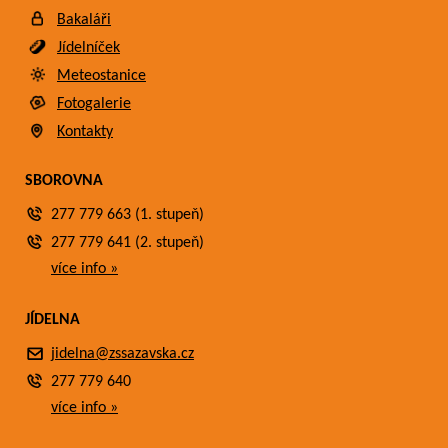
Bakaláři
Jídelníček
Meteostanice
Fotogalerie
Kontakty
SBOROVNA
277 779 663 (1. stupeň)
277 779 641 (2. stupeň)
více info »
JÍDELNA
jidelna@zssazavska.cz
277 779 640
více info »