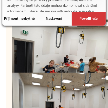
sdílíme se svými partnery pro sociální média, inzerci a
analýzy. Partneři tyto údaje mohou zkombinovat s dalšími
informacemi, které jste jim poskytli nebo které získali v
důsledku toho, že používáte jejich služby.
Přijmout nezbytné
Nastavení
Povolit vše