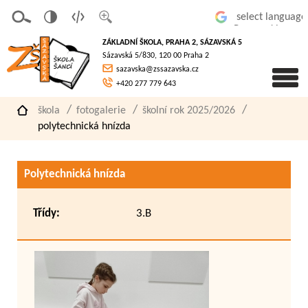
v
t
z
Powered by
erze
extov
většit
ZÁKLADNÍ ŠKOLA, PRAHA 2, SÁZAVSKÁ 5
pro
á
písmo
Sázavská 5/830, 120 00 Praha 2
slaboz
verze
sazavska@zssazavska.cz
raké
+420 277 779 643
škola
fotogalerie
školní rok 2025/2026
polytechnická hnízda
Polytechnická hnízda
Třídy:
3.B