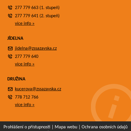
277 779 663 (1. stupeň)
277 779 641 (2. stupeň)
více info »
JÍDELNA
jidelna@zssazavska.cz
277 779 640
více info »
DRUŽINA
kucerova@zssazavska.cz
778 712 766
více info »
Prohlášení o přístupnosti
|
Mapa webu
|
Ochrana osobních údajů