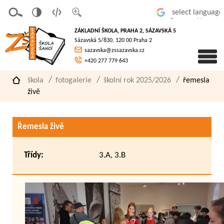
v
t
z
Powered by
erze
extov
většit
ZÁKLADNÍ ŠKOLA, PRAHA 2, SÁZAVSKÁ 5
pro
á
písmo
Sázavská 5/830, 120 00 Praha 2
slaboz
verze
sazavska@zssazavska.cz
raké
+420 277 779 643
škola
fotogalerie
školní rok 2025/2026
řemesla
živě
Řemesla živě
Třídy:
3.A, 3.B