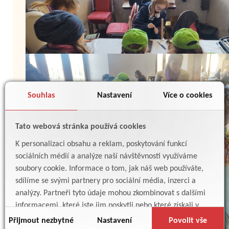
Souhlas
Nastavení
Více o cookies
Tato webová stránka používá cookies
K personalizaci obsahu a reklam, poskytování funkcí
sociálních médií a analýze naší návštěvnosti využíváme
soubory cookie. Informace o tom, jak náš web používáte,
sdílíme se svými partnery pro sociální média, inzerci a
analýzy. Partneři tyto údaje mohou zkombinovat s dalšími
informacemi, které jste jim poskytli nebo které získali v
důsledku toho, že používáte jejich služby.
Přijmout nezbytné
Nastavení
Povolit vše