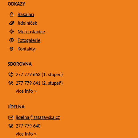
ODKAZY
Bakaláři
Jídelníček
Meteostanice
Fotogalerie
Kontakty
SBOROVNA
277 779 663 (1. stupeň)
277 779 641 (2. stupeň)
více info »
JÍDELNA
jidelna@zssazavska.cz
277 779 640
více info »