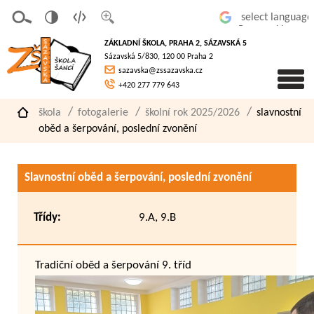
v
t
z
Powered by
erze
extov
většit
ZÁKLADNÍ ŠKOLA, PRAHA 2, SÁZAVSKÁ 5
pro
á
písmo
Sázavská 5/830, 120 00 Praha 2
slaboz
verze
sazavska@zssazavska.cz
raké
+420 277 779 643
škola
fotogalerie
školní rok 2025/2026
slavnostní
oběd a šerpování, poslední zvonění
Slavnostní oběd a šerpování, poslední zvonění
Třídy:
9.A, 9.B
Tradiční oběd a šerpování 9. tříd