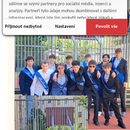
sdílíme se svými partnery pro sociální média, inzerci a
analýzy. Partneři tyto údaje mohou zkombinovat s dalšími
informacemi, které jste jim poskytli nebo které získali v
důsledku toho, že používáte jejich služby.
Přijmout nezbytné
Nastavení
Povolit vše