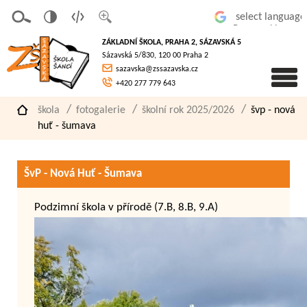
v
t
z
Powered by
erze
extov
většit
ZÁKLADNÍ ŠKOLA, PRAHA 2, SÁZAVSKÁ 5
pro
á
písmo
Sázavská 5/830, 120 00 Praha 2
slaboz
verze
sazavska@zssazavska.cz
raké
+420 277 779 643
škola
fotogalerie
školní rok 2025/2026
švp - nová
huť - šumava
ŠvP - Nová Huť - Šumava
Podzimní škola v přírodě (7.B, 8.B, 9.A)