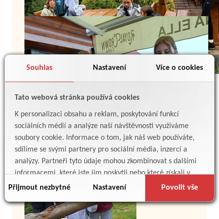
Souhlas
Nastavení
Více o cookies
Tato webová stránka používá cookies
K personalizaci obsahu a reklam, poskytování funkcí
sociálních médií a analýze naší návštěvnosti využíváme
soubory cookie. Informace o tom, jak náš web používáte,
sdílíme se svými partnery pro sociální média, inzerci a
analýzy. Partneři tyto údaje mohou zkombinovat s dalšími
informacemi, které jste jim poskytli nebo které získali v
důsledku toho, že používáte jejich služby.
Přijmout nezbytné
Nastavení
Povolit vše