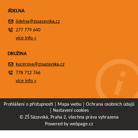
JÍDELNA
jidelna@zssazavska.cz
277 779 640
více info »
DRUŽINA
kucerova@zssazavska.cz
778 712 766
více info »
Prohlášení o přístupnosti
|
Mapa webu
|
Ochrana osobních údajů
|
Nastavení cookies
© ZŠ Sázavská, Praha 2, všechna práva vyhrazena
Powered by webpage.cz