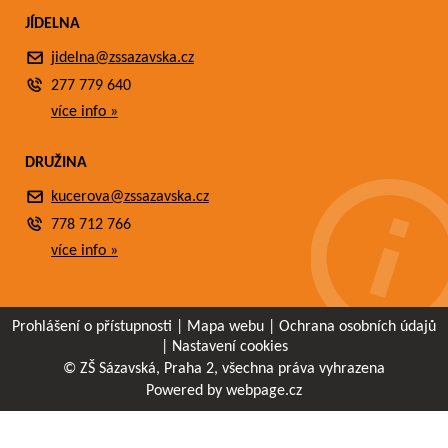
JÍDELNA
jidelna@zssazavska.cz
277 779 640
více info »
DRUŽINA
kucerova@zssazavska.cz
778 712 766
více info »
Prohlášení o přístupnosti
|
Mapa webu
|
Ochrana osobních údajů
|
Nastavení cookies
© ZŠ Sázavská, Praha 2, všechna práva vyhrazena
Powered by webpage.cz