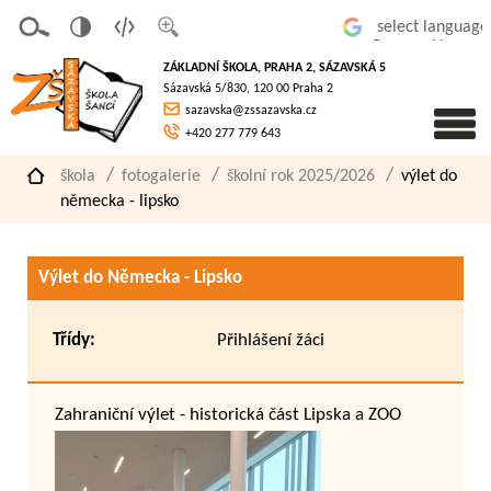
v
t
z
Powered by
erze
extov
většit
ZÁKLADNÍ ŠKOLA, PRAHA 2, SÁZAVSKÁ 5
pro
á
písmo
Sázavská 5/830, 120 00 Praha 2
slaboz
verze
sazavska@zssazavska.cz
raké
+420 277 779 643
škola
fotogalerie
školní rok 2025/2026
výlet do
německa - lipsko
Výlet do Německa - Lipsko
Třídy:
Přihlášení žáci
Zahraniční výlet - historická část Lipska a ZOO