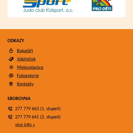
ODKAZY
Bakaláři
Jídelníček
Meteostanice
Fotogalerie
Kontakty
SBOROVNA
277 779 663 (1. stupeň)
277 779 641 (2. stupeň)
více info »