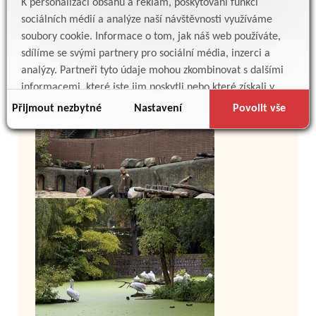
K personalizaci obsahu a reklam, poskytování funkcí
sociálních médií a analýze naší návštěvnosti využíváme
soubory cookie. Informace o tom, jak náš web používáte,
sdílíme se svými partnery pro sociální média, inzerci a
analýzy. Partneři tyto údaje mohou zkombinovat s dalšími
informacemi, které jste jim poskytli nebo které získali v
důsledku toho, že používáte jejich služby.
Přijmout nezbytné
Nastavení
Povolit vše