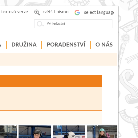
textová verze
zvětšit písmo
Powered by
A
DRUŽINA
PORADENSTVÍ
O NÁS