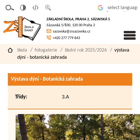
v
t
z
Powered by
erze
extov
většit
ZÁKLADNÍ ŠKOLA, PRAHA 2, SÁZAVSKÁ 5
pro
á
písmo
Sázavská 5/830, 120 00 Praha 2
slaboz
verze
sazavska@zssazavska.cz
raké
+420 277 779 643
škola
fotogalerie
školní rok 2025/2026
výstava
dýní - botanická zahrada
Výstava dýní - Botanická zahrada
Třídy:
3.A