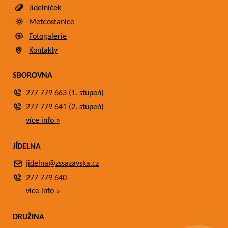
Jídelníček
Meteostanice
Fotogalerie
Kontakty
SBOROVNA
277 779 663 (1. stupeň)
277 779 641 (2. stupeň)
více info »
JÍDELNA
jidelna@zssazavska.cz
277 779 640
více info »
DRUŽINA