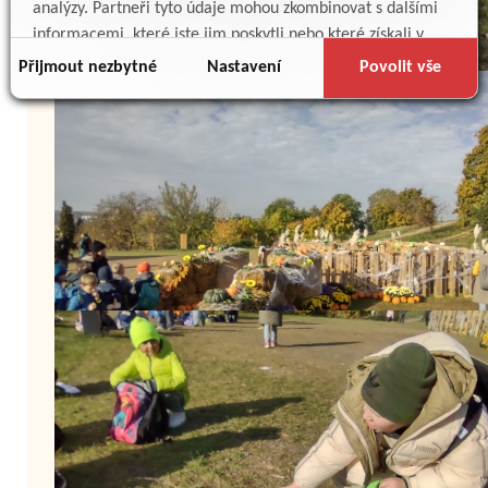
analýzy. Partneři tyto údaje mohou zkombinovat s dalšími
informacemi, které jste jim poskytli nebo které získali v
důsledku toho, že používáte jejich služby.
Přijmout nezbytné
Nastavení
Povolit vše