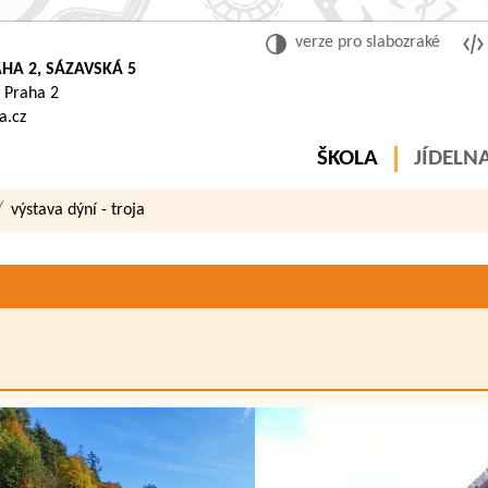
verze pro slabozraké
HA 2, SÁZAVSKÁ 5
 Praha 2
a.cz
ŠKOLA
JÍDELN
výstava dýní - troja