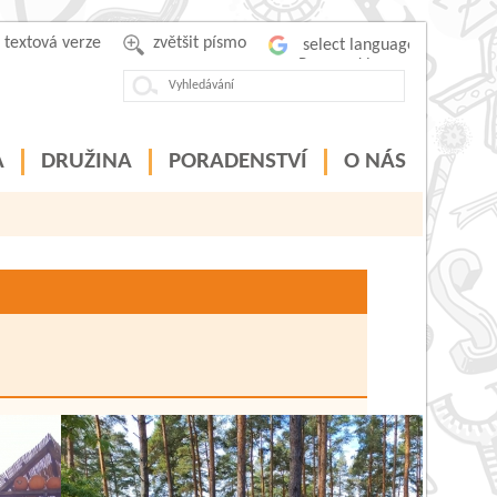
textová verze
zvětšit písmo
Powered by
A
DRUŽINA
PORADENSTVÍ
O NÁS