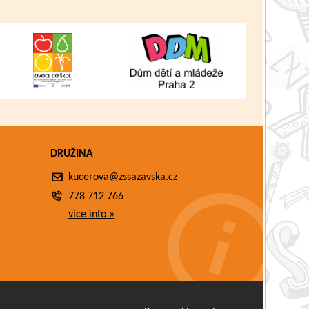
DRUŽINA
kucerova@zssazavska.cz
778 712 766
více info »