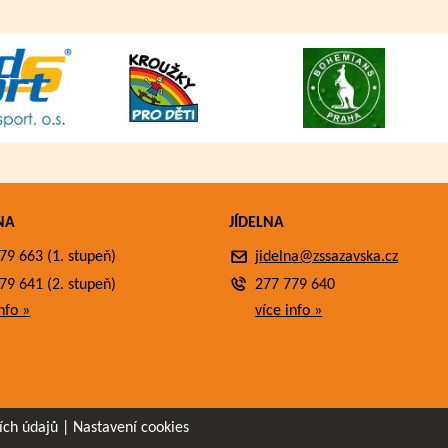
NA
JÍDELNA
79 663 (1. stupeň)
jidelna@zssazavska.cz
79 641 (2. stupeň)
277 779 640
nfo »
více info »
ích údajů
|
Nastavení cookies