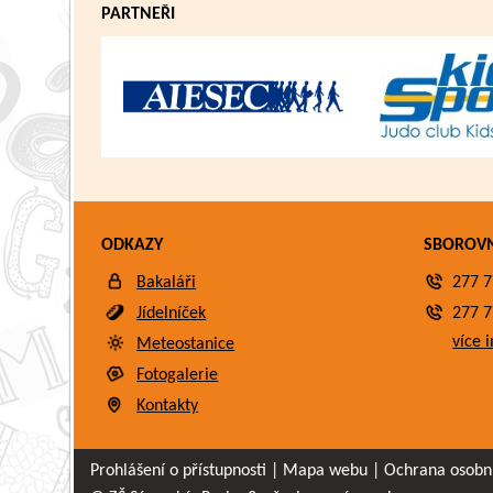
PARTNEŘI
ODKAZY
SBOROV
Bakaláři
277 7
Jídelníček
277 7
více i
Meteostanice
Fotogalerie
Kontakty
Prohlášení o přístupnosti
|
Mapa webu
|
Ochrana osobn