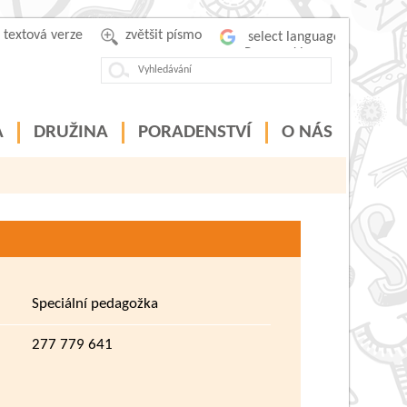
textová verze
zvětšit písmo
Powered by
A
DRUŽINA
PORADENSTVÍ
O NÁS
Speciální pedagožka
277 779 641