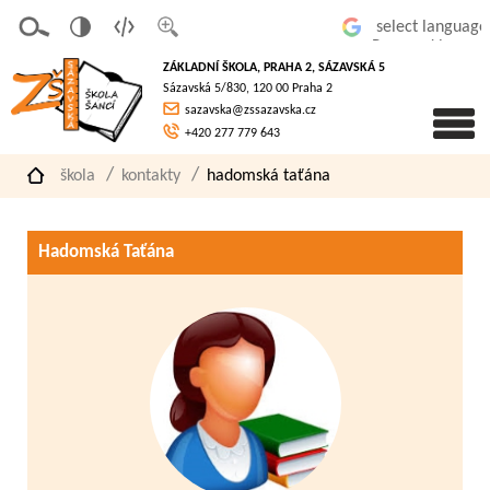
v
t
z
Powered by
erze
extov
většit
ZÁKLADNÍ ŠKOLA, PRAHA 2, SÁZAVSKÁ 5
pro
á
písmo
Sázavská 5/830, 120 00 Praha 2
slaboz
verze
sazavska@zssazavska.cz
raké
+420 277 779 643
škola
kontakty
hadomská taťána
Hadomská Taťána