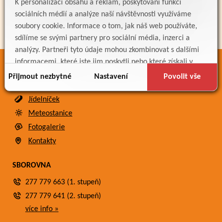
K personalizaci obsahu a reklam, poskytování funkcí
sociálních médií a analýze naší návštěvnosti využíváme
soubory cookie. Informace o tom, jak náš web používáte,
sdílíme se svými partnery pro sociální média, inzerci a
analýzy. Partneři tyto údaje mohou zkombinovat s dalšími
informacemi, které jste jim poskytli nebo které získali v
ODKAZY
důsledku toho, že používáte jejich služby.
Přijmout nezbytné
Nastavení
Povolit vše
Bakaláři
Jídelníček
Meteostanice
Fotogalerie
Kontakty
SBOROVNA
277 779 663 (1. stupeň)
277 779 641 (2. stupeň)
více info »