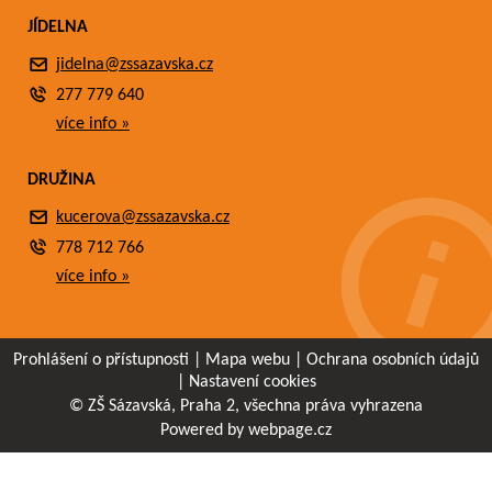
JÍDELNA
jidelna@zssazavska.cz
277 779 640
více info »
DRUŽINA
kucerova@zssazavska.cz
778 712 766
více info »
Prohlášení o přístupnosti
|
Mapa webu
|
Ochrana osobních údajů
|
Nastavení cookies
© ZŠ Sázavská, Praha 2, všechna práva vyhrazena
Powered by webpage.cz