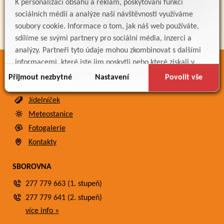
K personalizaci obsahu a reklam, poskytování funkcí
sociálních médií a analýze naší návštěvnosti využíváme
soubory cookie. Informace o tom, jak náš web používáte,
sdílíme se svými partnery pro sociální média, inzerci a
analýzy. Partneři tyto údaje mohou zkombinovat s dalšími
informacemi, které jste jim poskytli nebo které získali v
ODKAZY
důsledku toho, že používáte jejich služby.
Přijmout nezbytné
Nastavení
Povolit vše
Bakaláři
Jídelníček
Meteostanice
Fotogalerie
Kontakty
SBOROVNA
277 779 663 (1. stupeň)
277 779 641 (2. stupeň)
více info »