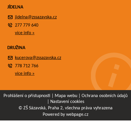
JÍDELNA
jidelna@zssazavska.cz
277 779 640
více info »
DRUŽINA
kucerova@zssazavska.cz
778 712 766
více info »
Prohlášení o přístupnosti
|
Mapa webu
|
Ochrana osobních údajů
|
Nastavení cookies
© ZŠ Sázavská, Praha 2, všechna práva vyhrazena
Powered by webpage.cz