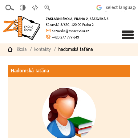
v
t
z
Powered by
erze
extov
většit
ZÁKLADNÍ ŠKOLA, PRAHA 2, SÁZAVSKÁ 5
pro
á
písmo
Sázavská 5/830, 120 00 Praha 2
slaboz
verze
sazavska@zssazavska.cz
raké
+420 277 779 643
škola
kontakty
hadomská taťána
Hadomská Taťána