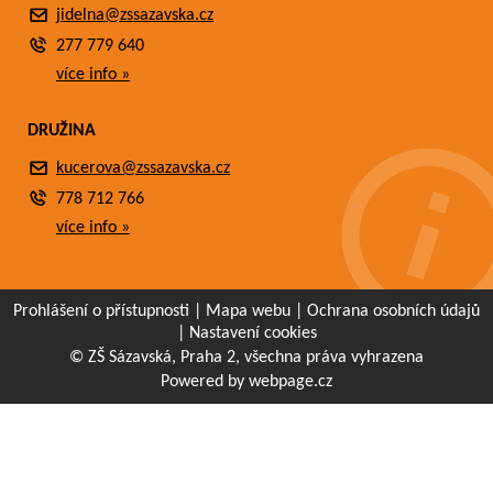
jidelna@zssazavska.cz
277 779 640
více info »
DRUŽINA
kucerova@zssazavska.cz
778 712 766
více info »
Prohlášení o přístupnosti
|
Mapa webu
|
Ochrana osobních údajů
|
Nastavení cookies
© ZŠ Sázavská, Praha 2, všechna práva vyhrazena
Powered by webpage.cz