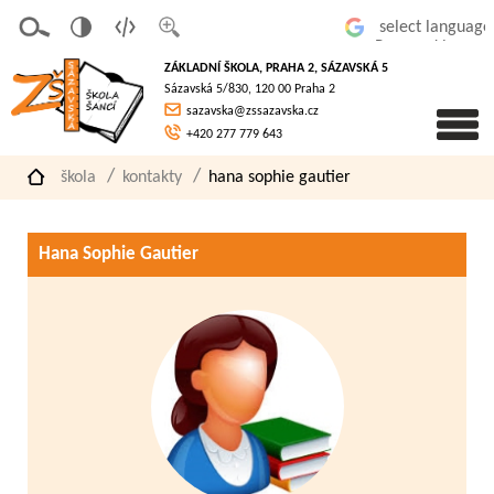
v
t
z
Powered by
erze
extov
většit
ZÁKLADNÍ ŠKOLA, PRAHA 2, SÁZAVSKÁ 5
pro
á
písmo
Sázavská 5/830, 120 00 Praha 2
slaboz
verze
sazavska@zssazavska.cz
raké
+420 277 779 643
škola
kontakty
hana sophie gautier
Hana Sophie Gautier