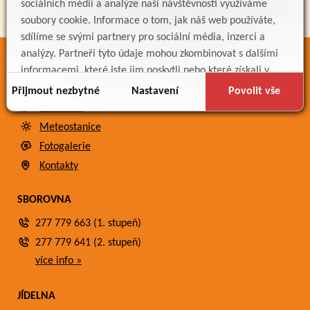
sociálních médií a analýze naší návštěvnosti využíváme
soubory cookie. Informace o tom, jak náš web používáte,
sdílíme se svými partnery pro sociální média, inzerci a
analýzy. Partneři tyto údaje mohou zkombinovat s dalšími
ODKAZY
informacemi, které jste jim poskytli nebo které získali v
důsledku toho, že používáte jejich služby.
Bakaláři
Přijmout nezbytné
Nastavení
Povolit vše
Jídelníček
Meteostanice
Fotogalerie
Kontakty
SBOROVNA
277 779 663 (1. stupeň)
277 779 641 (2. stupeň)
více info »
JÍDELNA