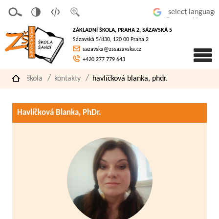
v
t
z
Powered by
erze
extov
většit
ZÁKLADNÍ ŠKOLA, PRAHA 2, SÁZAVSKÁ 5
pro
á
písmo
Sázavská 5/830, 120 00 Praha 2
slaboz
verze
sazavska@zssazavska.cz
raké
+420 277 779 643
škola
kontakty
havlíčková blanka, phdr.
Havlíčková Blanka, PhDr.