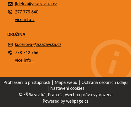
jidelna@zssazavska.cz
277 779 640
více info »
DRUŽINA
kucerova@zssazavska.cz
778 712 766
více info »
Prohlášení o přístupnosti
|
Mapa webu
|
Ochrana osobních údajů
|
Nastavení cookies
© ZŠ Sázavská, Praha 2, všechna práva vyhrazena
Powered by webpage.cz