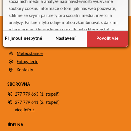
sociálních médií a analýze naší návštěvnosti využíváme
soubory cookie. Informace o tom, jak náš web používáte,
sdílíme se svými partnery pro sociální média, inzerci a
analýzy. Partneři tyto údaje mohou zkombinovat s dalšími
ODKAZY
informacemi, které jste jim poskytli nebo které získali v
důsledku toho, že používáte jejich služby.
Bakaláři
Přijmout nezbytné
Nastavení
Povolit vše
Jídelníček
Meteostanice
Fotogalerie
Kontakty
SBOROVNA
277 779 663 (1. stupeň)
277 779 641 (2. stupeň)
více info »
JÍDELNA