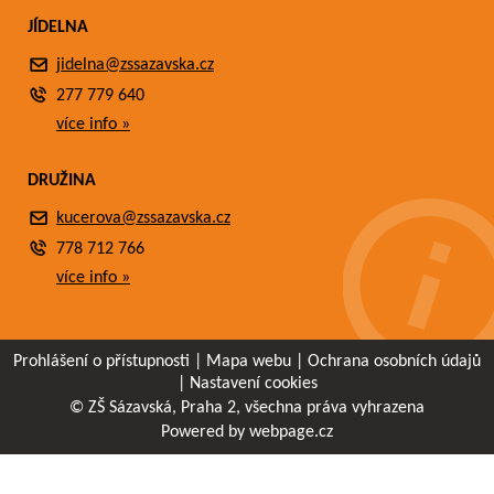
JÍDELNA
jidelna@zssazavska.cz
277 779 640
více info »
DRUŽINA
kucerova@zssazavska.cz
778 712 766
více info »
Prohlášení o přístupnosti
|
Mapa webu
|
Ochrana osobních údajů
|
Nastavení cookies
© ZŠ Sázavská, Praha 2, všechna práva vyhrazena
Powered by webpage.cz