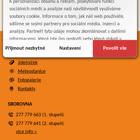
K personalizaci obsahu a reklam, poskytování funkcí
sociálních médií a analýze naší návštěvnosti využíváme
soubory cookie. Informace o tom, jak náš web používáte,
sdílíme se svými partnery pro sociální média, inzerci a
analýzy. Partneři tyto údaje mohou zkombinovat s dalšími
informacemi, které jste jim poskytli nebo které získali v
ODKAZY
důsledku toho, že používáte jejich služby.
Přijmout nezbytné
Nastavení
Povolit vše
Bakaláři
Jídelníček
Meteostanice
Fotogalerie
Kontakty
SBOROVNA
277 779 663 (1. stupeň)
277 779 641 (2. stupeň)
více info »