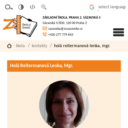
v
t
z
Powered by
erze
extov
většit
ZÁKLADNÍ ŠKOLA, PRAHA 2, SÁZAVSKÁ 5
pro
á
písmo
Sázavská 5/830, 120 00 Praha 2
slaboz
verze
sazavska@zssazavska.cz
raké
+420 277 779 643
škola
kontakty
holá reitermanová lenka, mgr.
Holá Reitermanová Lenka, Mgr.