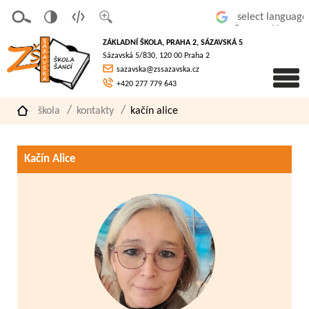
v
t
z
Powered by
erze
extov
většit
ZÁKLADNÍ ŠKOLA, PRAHA 2, SÁZAVSKÁ 5
pro
á
písmo
Sázavská 5/830, 120 00 Praha 2
slaboz
verze
sazavska@zssazavska.cz
raké
+420 277 779 643
škola
kontakty
kačín alice
Kačín Alice