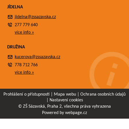
JÍDELNA
jidelna@zssazavska.cz
277 779 640
více info »
DRUŽINA
kucerova@zssazavska.cz
778 712 766
více info »
Prohlášení o přístupnosti
|
Mapa webu
|
Ochrana osobních údajů
|
Nastavení cookies
© ZŠ Sázavská, Praha 2, všechna práva vyhrazena
Powered by webpage.cz