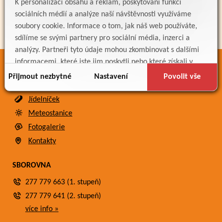
K personalizaci obsahu a reklam, poskytování funkcí
sociálních médií a analýze naší návštěvnosti využíváme
soubory cookie. Informace o tom, jak náš web používáte,
sdílíme se svými partnery pro sociální média, inzerci a
analýzy. Partneři tyto údaje mohou zkombinovat s dalšími
informacemi, které jste jim poskytli nebo které získali v
ODKAZY
důsledku toho, že používáte jejich služby.
Přijmout nezbytné
Nastavení
Povolit vše
Bakaláři
Jídelníček
Meteostanice
Fotogalerie
Kontakty
SBOROVNA
277 779 663 (1. stupeň)
277 779 641 (2. stupeň)
více info »